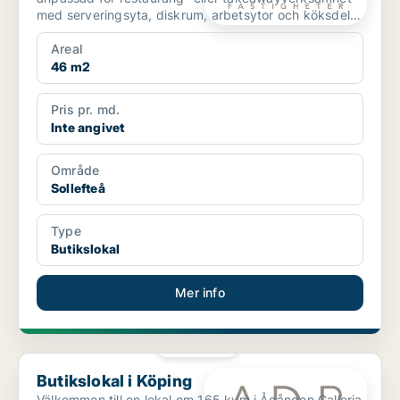
med serveringsyta, diskrum, arbetsytor och köksdel.
...
Areal
46 m2
Pris pr. md.
Inte angivet
Område
Sollefteå
Type
Butikslokal
Mer info
PLATINA
Butikslokal i Köping
Butikslokal i Köping
Välkommen till en lokal om 165 kvm i Ågången Galleria