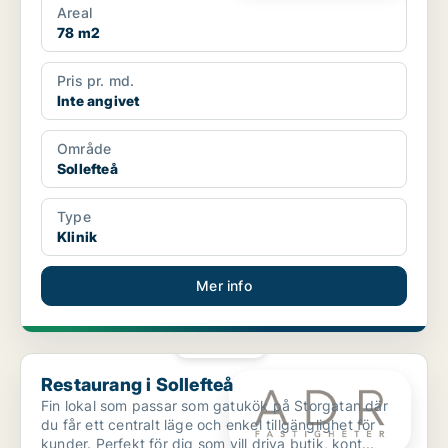
Areal
78 m2
Pris pr. md.
Inte angivet
Område
Sollefteå
Type
Klinik
Mer info
PLATINA
Restaurang i Sollefteå
Restaurang i Sollefteå
Fin lokal som passar som gatukök på Storgatan där
du får ett centralt läge och enkel tillgänglighet för
kunder. Perfekt för dig som vill driva butik, kont...