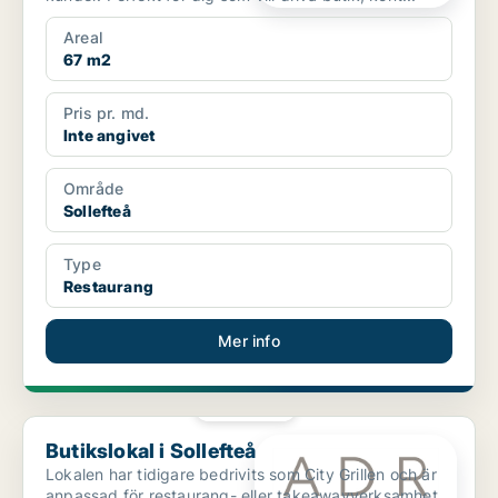
Areal
67 m2
Pris pr. md.
Inte angivet
Område
Sollefteå
Type
Restaurang
Mer info
PLATINA
Butikslokal i Sollefteå
Butikslokal i Sollefteå
Lokalen har tidigare bedrivits som City Grillen och är
anpassad för restaurang- eller takeawayverksamhet