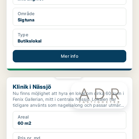
Område
Sigtuna
Type
Butikslokal
Mer info
PLATINA
Klinik i Nässjö
Klinik i Nässjö
Nu finns möjlighet att hyra en lokal om cirka 60 kvm i
Fenix Gallerian, mitt i centrala Nässjö. Lokalen har
tidigare använts som nagelsalong och passar utmär...
Areal
60 m2
Pris pr. md.