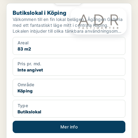
PLATINA
Butikslokal i Köping
Butikslokal i Köping
Välkommen till en fin lokal belägen i Ågången Galleria
med ett fantastiskt läge mitt i centrala Köping.
Lokalen inbjuder till olika tänkbara användningsom...
Areal
83 m2
Pris pr. md.
Inte angivet
Område
Köping
Type
Butikslokal
Mer info