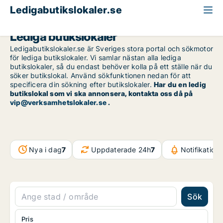
Ledigabutikslokaler.se
Lediga butikslokaler
Ledigabutikslokaler.se är Sveriges stora portal och sökmotor
för lediga butikslokaler. Vi samlar nästan alla lediga
butikslokaler, så du endast behöver kolla på ett ställe när du
söker butikslokal. Använd sökfunktionen nedan för att
specificera din sökning efter butikslokaler.
Har du en ledig
butikslokal som vi ska annonsera, kontakta oss då på
vip@verksamhetslokaler.se
.
Nya i dag
7
Uppdaterade 24h
7
Notifikation
Sök
Pris