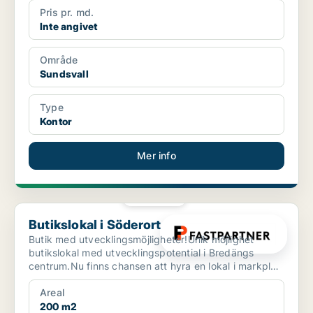
Pris pr. md.
Inte angivet
Område
Sundsvall
Type
Kontor
Mer info
PLATINA
Butikslokal i Söderort
Butikslokal i Söderort
Butik med utvecklingsmöjligheter!Unik möjlighet
butikslokal med utvecklingspotential i Bredängs
centrum.Nu finns chansen att hyra en lokal i markplan
med sto...
Areal
200 m2