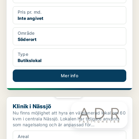
Pris pr. md.
Inte angivet
Område
Söderort
Type
Butikslokal
Mer info
PLATINA
Klinik i Nässjö
Klinik i Nässjö
Nu finns möjlighet att hyra en välplanerad lokal om 60
kvm i centrala Nässjö. Lokalen har tidigare använts
som nagelsalong och är anpassad för
skönhetsverksa...
Areal