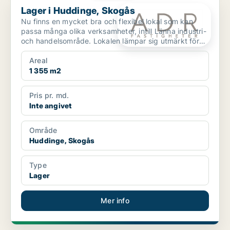
Lager i Huddinge, Skogås
Nu finns en mycket bra och flexibel lokal som kan
passa många olika verksamheter, intill Länna industri-
och handelsområde. Lokalen lämpar sig utmärkt för
la...
Areal
1 355 m2
Pris pr. md.
Inte angivet
Område
Huddinge, Skogås
Type
Lager
Mer info