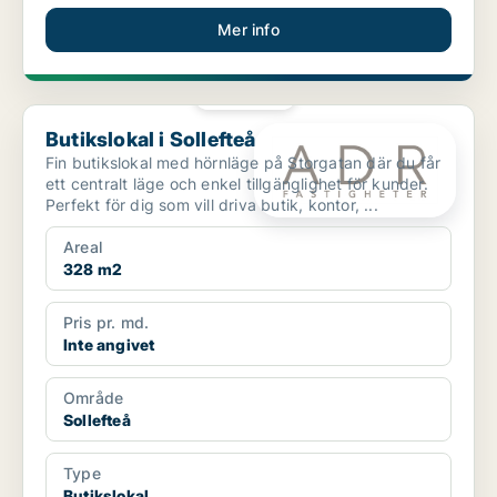
Mer info
PLATINA
Butikslokal i Sollefteå
Butikslokal i Sollefteå
Fin butikslokal med hörnläge på Storgatan där du får
ett centralt läge och enkel tillgänglighet för kunder.
Perfekt för dig som vill driva butik, kontor, ...
Areal
328 m2
Pris pr. md.
Inte angivet
Område
Sollefteå
Type
Butikslokal