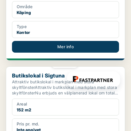
Område
Köping
Type
Kontor
Mer info
PLATINA
Butikslokal i Sigtuna
Butikslokal i Sigtuna
Attraktiv butikslokal i markplan med stora
skyltfönsterAttraktiv butikslokal i markplan med stora
skyltfönsterNu erbjuds en välplanerad lokal om totalt
cirka...
Areal
152 m2
Pris pr. md.
Inte angivet