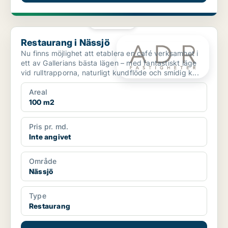
PLATINA
Restaurang i Nässjö
Restaurang i Nässjö
Nu finns möjlighet att etablera en café verksamhet i
ett av Gallerians bästa lägen – med fantastiskt läge
vid rulltrapporna, naturligt kundflöde och smidig k...
Areal
100 m2
Pris pr. md.
Inte angivet
Område
Nässjö
Type
Restaurang