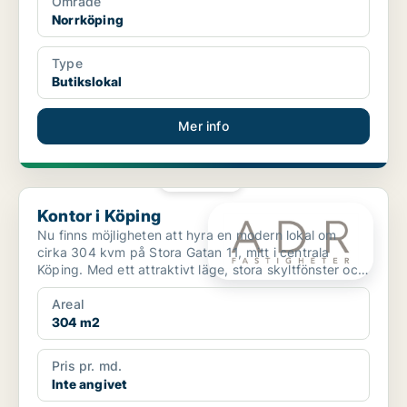
Område
Norrköping
Type
Butikslokal
Mer info
PLATINA
Kontor i Köping
Kontor i Köping
Nu finns möjligheten att hyra en modern lokal om
cirka 304 kvm på Stora Gatan 11, mitt i centrala
Köping. Med ett attraktivt läge, stora skyltfönster och
en ...
Areal
304 m2
Pris pr. md.
Inte angivet