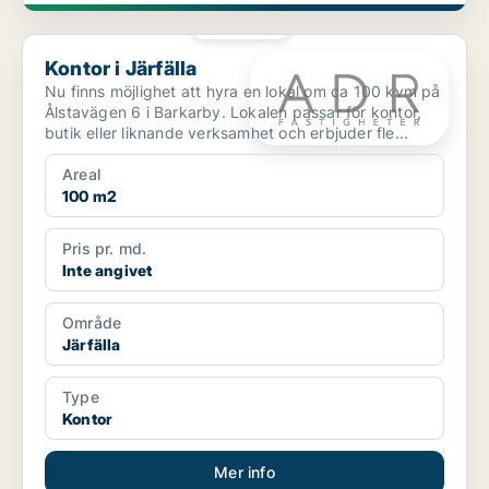
PLATINA
Kontor i Järfälla
Kontor i Järfälla
Nu finns möjlighet att hyra en lokal om ca 100 kvm på
Ålstavägen 6 i Barkarby. Lokalen passar för kontor,
butik eller liknande verksamhet och erbjuder fle...
Areal
100 m2
Pris pr. md.
Inte angivet
Område
Järfälla
Type
Kontor
Mer info