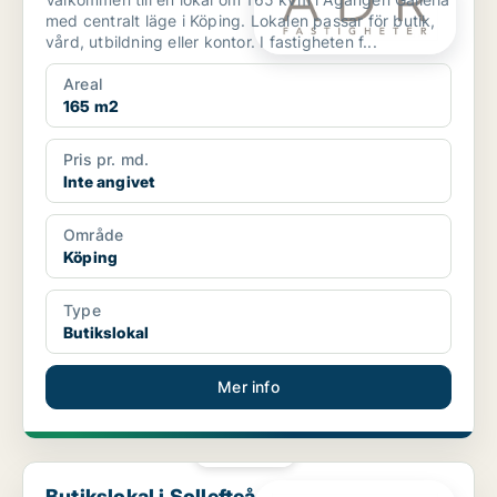
med centralt läge i Köping. Lokalen passar för butik,
vård, utbildning eller kontor. I fastigheten f...
Areal
165 m2
Pris pr. md.
Inte angivet
Område
Köping
Type
Butikslokal
Mer info
PLATINA
Butikslokal i Sollefteå
Butikslokal i Sollefteå