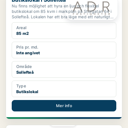
Nu finns möjlighet att hyra en ljus och flexibel
butikslokal om 85 kvm i markplan på Storgatan 64 i
Sollefteå. Lokalen har ett bra läge med ett naturligt
flö...
Areal
85 m2
Pris pr. md.
Inte angivet
Område
Sollefteå
Type
Butikslokal
Mer info
PLATINA
Lager i Huddinge, Skogås