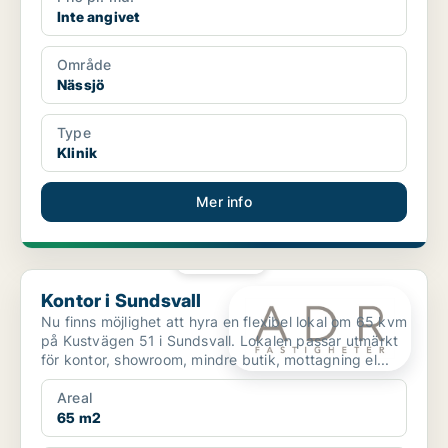
Inte angivet
Område
Nässjö
Type
Klinik
Mer info
PLATINA
Kontor i Sundsvall
Kontor i Sundsvall
Nu finns möjlighet att hyra en flexibel lokal om 65 kvm
på Kustvägen 51 i Sundsvall. Lokalen passar utmärkt
för kontor, showroom, mindre butik, mottagning el...
Areal
65 m2