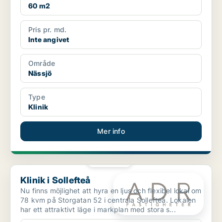
60 m2
Pris pr. md.
Inte angivet
Område
Nässjö
Type
Klinik
Mer info
PLATINA
Klinik i Sollefteå
Klinik i Sollefteå
Nu finns möjlighet att hyra en ljus och flexibel lokal om
78 kvm på Storgatan 52 i centrala Sollefteå. Lokalen
har ett attraktivt läge i markplan med stora s...