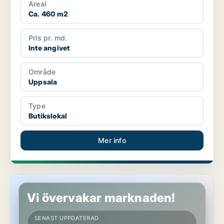
Areal
Ca. 460 m2
Pris pr. md.
Inte angivet
Område
Uppsala
Type
Butikslokal
Mer info
Butikslokal i Uppsala
Vi övervakar marknaden!
SENAST UPPDATERAD