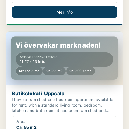
Mer info
Butikslokal i Uppsala
Vi övervakar marknaden!
SENAST UPPDATERAD
11:17 • 13 feb.
Skapad 5 mo
Ca. 55 m2
Ca. 500 pr md
Butikslokal i Uppsala
I have a furnished one bedroom apartment available
for rent, with a standard living room, bedroom,
kitchen and bathroom, it has been furnished and
designed f...
Areal
Ca. 55 m2