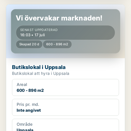
Butikslokal i Uppsala
Vi övervakar marknaden!
SENAST UPPDATERAD
16:03 • 17 juli
Skapad 20 d
600 - 896 m2
Butikslokal i Uppsala
Butikslokal att hyra i Uppsala
Areal
600 - 896 m2
Pris pr. md.
Inte angivet
Område
Uppsala