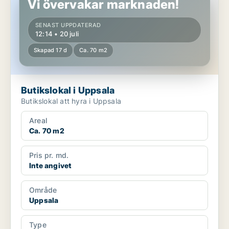
Vi övervakar marknaden!
SENAST UPPDATERAD
12:14 • 20 juli
Skapad 17 d
Ca. 70 m2
Butikslokal i Uppsala
Butikslokal att hyra i Uppsala
Areal
Ca. 70 m2
Pris pr. md.
Inte angivet
Område
Uppsala
Type