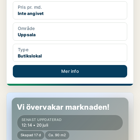
Pris pr. md.
Inte angivet
Område
Uppsala
Type
Butikslokal
Mer info
Butikslokal i Uppsala
Vi övervakar marknaden!
SENAST UPPDATERAD
12:14 • 20 juli
Skapad 17 d
Ca. 90 m2