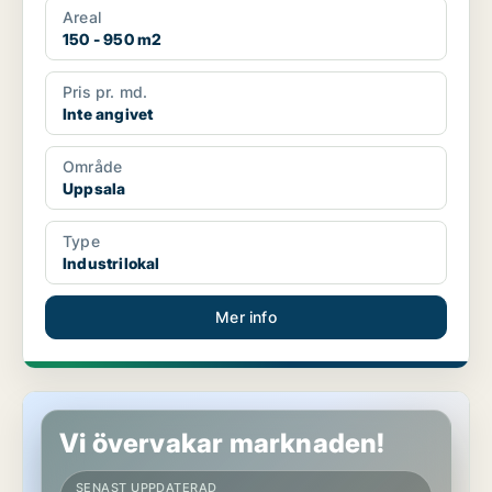
Areal
150 - 950 m2
Pris pr. md.
Inte angivet
Område
Uppsala
Type
Industrilokal
Mer info
Butikslokal i Uppsala, Storvreta
Vi övervakar marknaden!
SENAST UPPDATERAD