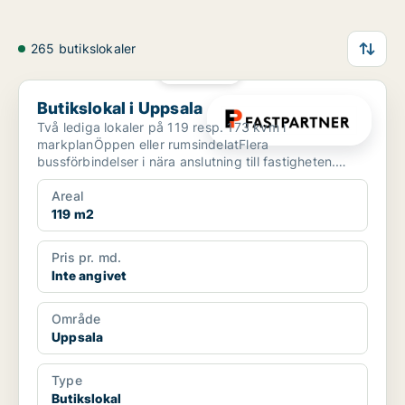
265 butikslokaler
PLATINA
Butikslokal i Uppsala
Butikslokal i Uppsala
Två lediga lokaler på 119 resp. 173 kvm i
markplanÖppen eller rumsindelatFlera
bussförbindelser i nära anslutning till fastigheten.
Centralstationen ligger c...
Areal
119 m2
Pris pr. md.
Inte angivet
Område
Uppsala
Type
Butikslokal