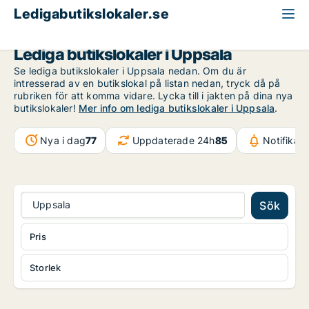
Ledigabutikslokaler.se
Uppsala län
Uppsala
Lediga butikslokaler i Uppsala
Se lediga butikslokaler i Uppsala nedan. Om du är
intresserad av en butikslokal på listan nedan, tryck då på
rubriken för att komma vidare. Lycka till i jakten på dina nya
butikslokaler!
Mer info om lediga butikslokaler i Uppsala
.
Nya i dag
77
Uppdaterade 24h
85
Notifikat
Uppsala
Sök
Pris
Storlek