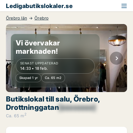
Ledigabutikslokaler.se
Örebro län
Örebro
Vi övervakar
marknaden!
SENAST UPPDATERAD
14:33 • 18 feb.
Skapad 1 yr
Ca. 65 m2
Butikslokal till salu, Örebro,
Drottninggatan
[xxxxxxxx]
2
Ca. 65 m