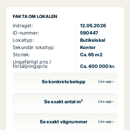
FAKTA OM LOKALEN
Indraget:
12.05.2026
ID-nummer:
590447
Lokaltyp:
Butikslokal
Sekundär lokaltyp:
Kontor
Storlek:
Ca. 65 m2
Ungefärligt pris /
försäljningspris:
Ca. 400 000 kr.
Se konkreta belopp
Se exakt antal m²
Se exakt vägnummer