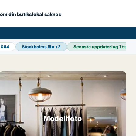
e om din butikslokal saknas
 064
Stockholms län
+
2
Senaste uppdatering
1 t seda
Modellfoto