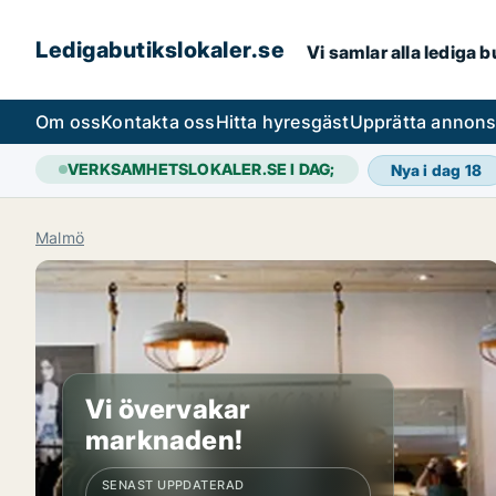
Ledigabutikslokaler.se
Vi samlar alla lediga 
Om oss
Kontakta oss
Hitta hyresgäst
Upprätta annon
VERKSAMHETSLOKALER.SE I DAG;
Nya i dag
18
Malmö
Vi övervakar
marknaden!
SENAST UPPDATERAD