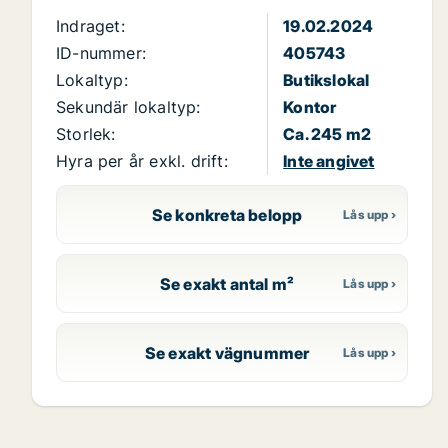
Indraget:
19.02.2024
ID-nummer:
405743
Lokaltyp:
Butikslokal
Sekundär lokaltyp:
Kontor
Storlek:
Ca. 245 m2
Hyra per år exkl. drift:
Inte angivet
Se konkreta belopp
Se exakt antal m²
Se exakt vägnummer