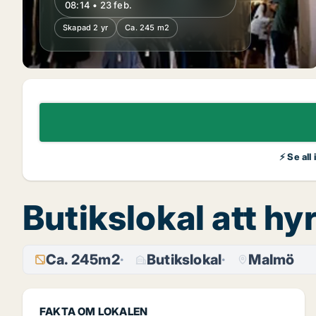
08:14 • 23 feb.
Skapad 2 yr
Ca. 245 m2
⚡ Se all
Butikslokal att hy
Ca. 245m2
Butikslokal
Malmö
FAKTA OM LOKALEN