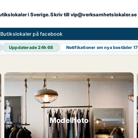
butikslokaler i Sverige. Skriv till vip@verksamhetslokaler.s
s
Butikslokaler på facebook
Uppdaterade 24h
68
Notifikationer om nya bostäder
17
Modellfoto