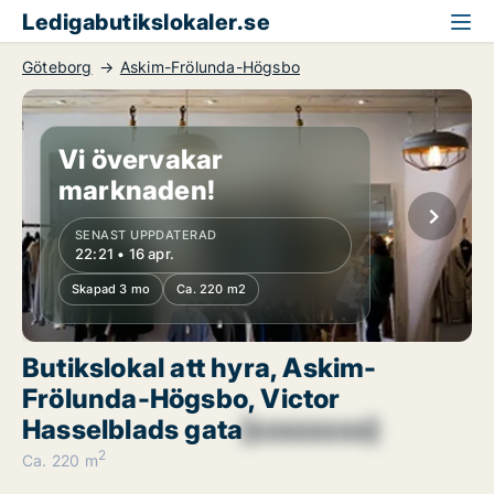
Ledigabutikslokaler.se
Göteborg
Askim-Frölunda-Högsbo
Vi övervakar
marknaden!
SENAST UPPDATERAD
22:21 • 16 apr.
Skapad 3 mo
Ca. 220 m2
Butikslokal att hyra, Askim-
Frölunda-Högsbo, Victor
Hasselblads gata
[xxxxxxxx]
2
Ca. 220 m