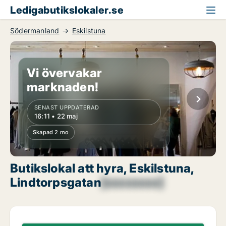
Ledigabutikslokaler.se
Södermanland
Eskilstuna
Vi övervakar
marknaden!
SENAST UPPDATERAD
16:11 • 22 maj
Skapad 2 mo
Butikslokal att hyra, Eskilstuna,
Lindtorpsgatan
[xxxxxxxx]