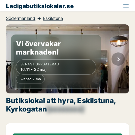
Ledigabutikslokaler.se
Södermanland
Eskilstuna
Vi övervakar
marknaden!
SENAST UPPDATERAD
16:11 • 22 maj
Skapad 2 mo
Butikslokal att hyra, Eskilstuna,
Kyrkogatan
[xxxxxxxx]