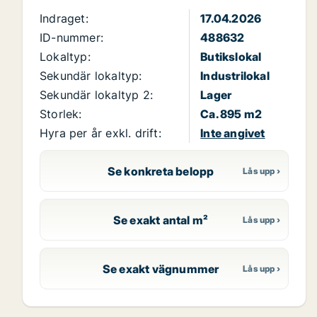
Indraget:
17.04.2026
ID-nummer:
488632
Lokaltyp:
Butikslokal
Sekundär lokaltyp:
Industrilokal
Sekundär lokaltyp 2:
Lager
Storlek:
Ca. 895 m2
Hyra per år exkl. drift:
Inte angivet
Se konkreta belopp
Se exakt antal m²
Se exakt vägnummer