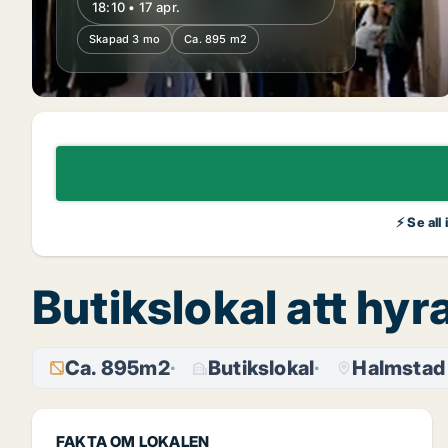
18:10 • 17 apr.
Skapad 3 mo
Ca. 895 m2
⚡ Se all
Butikslokal att hy
Ca. 895m2
Butikslokal
Halmstad
FAKTA OM LOKALEN