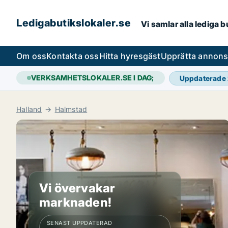
Ledigabutikslokaler.se
Vi samlar alla lediga 
Om oss
Kontakta oss
Hitta hyresgäst
Upprätta annon
VERKSAMHETSLOKALER.SE I DAG;
Uppdaterade
Halland
Halmstad
Vi övervakar
marknaden!
SENAST UPPDATERAD