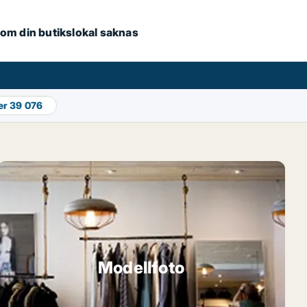
e om din butikslokal saknas
er
39 076
Modellfoto