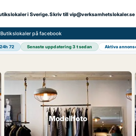
butikslokaler i Sverige. Skriv till vip@verksamhetslokaler.s
s
Butikslokaler på facebook
 24h
72
Senaste uppdatering
3 t sedan
Aktiva annons
Modellfoto