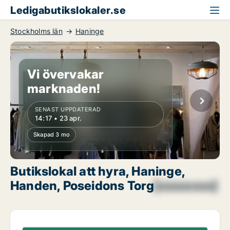
Ledigabutikslokaler.se
Stockholms län
Haninge
Vi övervakar
marknaden!
SENAST UPPDATERAD
14:17 • 23 apr.
Skapad 3 mo
Butikslokal att hyra, Haninge,
Handen, Poseidons Torg
[xxxxxxxx]