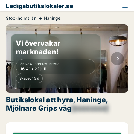
Ledigabutikslokaler.se
Stockholms län
Haninge
Vi övervakar
marknaden!
SENAST UPPDATERAD
16:41 • 22 juli
Skapad 15 d
Butikslokal att hyra, Haninge,
Mjölnare Grips väg
[xxxxxxxx]