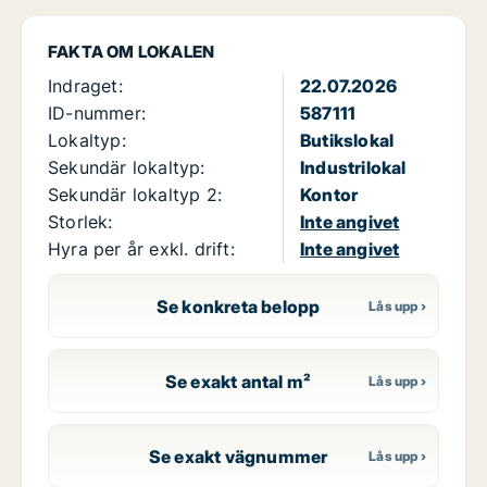
FAKTA OM LOKALEN
Indraget:
22.07.2026
ID-nummer:
587111
Lokaltyp:
Butikslokal
Sekundär lokaltyp:
Industrilokal
Sekundär lokaltyp 2:
Kontor
Storlek:
Inte angivet
Hyra per år exkl. drift:
Inte angivet
Se konkreta belopp
Se exakt antal m²
Se exakt vägnummer