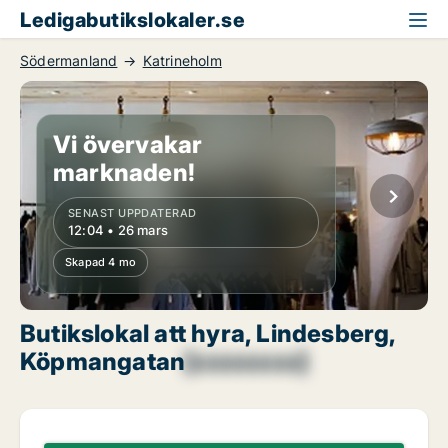
Ledigabutikslokaler.se
Södermanland
Katrineholm
Vi övervakar
marknaden!
SENAST UPPDATERAD
12:04 • 26 mars
Skapad 4 mo
Butikslokal att hyra, Lindesberg,
Köpmangatan
[xxxxxxxx]