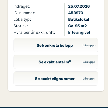
Indraget:
25.07.2026
ID-nummer:
453970
Lokaltyp:
Butikslokal
Storlek:
Ca. 95 m2
Hyra per år exkl. drift:
Inte angivet
Se konkreta belopp
Se exakt antal m²
Se exakt vägnummer