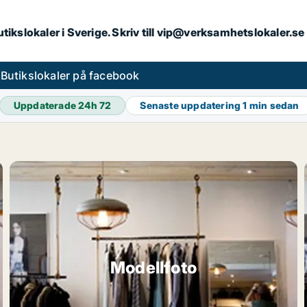
butikslokaler i Sverige. Skriv till vip@verksamhetslokaler.s
s
Butikslokaler på facebook
Uppdaterade 24h
72
Senaste uppdatering
1 min sedan
Modellfoto