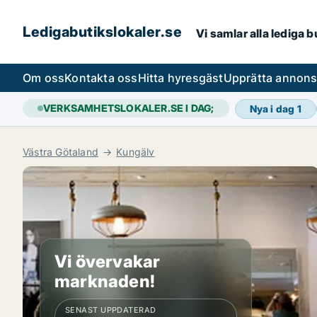
Ledigabutikslokaler.se
Vi samlar alla lediga 
Om oss
Kontakta oss
Hitta hyresgäst
Upprätta annon
VERKSAMHETSLOKALER.SE I DAG;
Nya i dag
1
Västra Götaland
Kungälv
Vi övervakar
marknaden!
SENAST UPPDATERAD