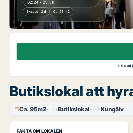
02:24 • 25 juli
Skapad 13 d
Ca. 95 m2
⚡ Se all
Butikslokal att hyr
Ca. 95m2
Butikslokal
Kungälv
FAKTA OM LOKALEN