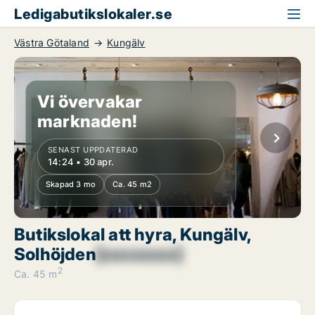
Ledigabutikslokaler.se
Västra Götaland
Kungälv
Vi övervakar
marknaden!
SENAST UPPDATERAD
14:24 • 30 apr.
Skapad 3 mo
Ca. 45 m2
Butikslokal att hyra, Kungälv,
Solhöjden
[xxxxxxxx]
2
Ca. 45 m