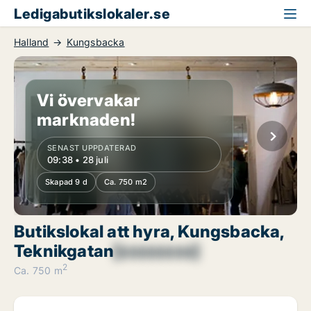
Ledigabutikslokaler.se
Halland
Kungsbacka
Vi övervakar
marknaden!
SENAST UPPDATERAD
09:38 • 28 juli
Skapad 9 d
Ca. 750 m2
Butikslokal att hyra, Kungsbacka,
Teknikgatan
[xxxxxxxx]
2
Ca. 750 m