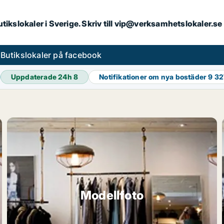
butikslokaler i Sverige. Skriv till vip@verksamhetslokaler.s
s
Butikslokaler på facebook
Uppdaterade 24h
8
Notifikationer om nya bostäder
9 32
Modellfoto