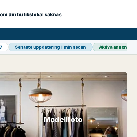
e om din butikslokal saknas
7
Senaste uppdatering
1 min sedan
Aktiva annonser
Modellfoto