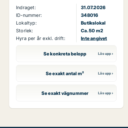
Indraget:
31.07.2026
ID-nummer:
348016
Lokaltyp:
Butikslokal
Storlek:
Ca. 50 m2
Hyra per år exkl. drift:
Inte angivet
Se konkreta belopp
Se exakt antal m²
Se exakt vägnummer