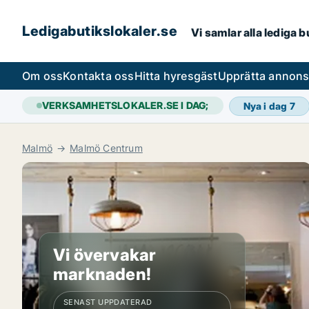
Ledigabutikslokaler.se
Vi samlar alla lediga 
Om oss
Kontakta oss
Hitta hyresgäst
Upprätta annon
VERKSAMHETSLOKALER.SE I DAG;
Nya i dag
7
Malmö
Malmö Centrum
Vi övervakar
marknaden!
SENAST UPPDATERAD