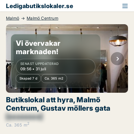
Ledigabutikslokaler.se
Malmö
Malmö Centrum
Vi övervakar
marknaden!
SENAST UPPDATERAD
09:56 • 31 juli
Skapad 7 d
Ca. 365 m2
Butikslokal att hyra, Malmö
Centrum, Gustav möllers gata
[xxxxxxxx]
2
Ca. 365 m