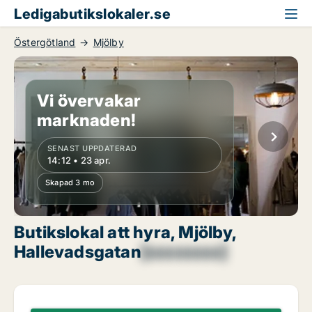
Ledigabutikslokaler.se
Östergötland
Mjölby
Vi övervakar
marknaden!
SENAST UPPDATERAD
14:12 • 23 apr.
Skapad 3 mo
Butikslokal att hyra, Mjölby,
Hallevadsgatan
[xxxxxxxx]