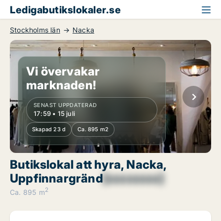
Ledigabutikslokaler.se
Stockholms län
Nacka
Vi övervakar
marknaden!
SENAST UPPDATERAD
17:59 • 15 juli
Skapad 23 d
Ca. 895 m2
Butikslokal att hyra, Nacka,
Uppfinnargränd
[xxxxxxxx]
2
Ca. 895 m