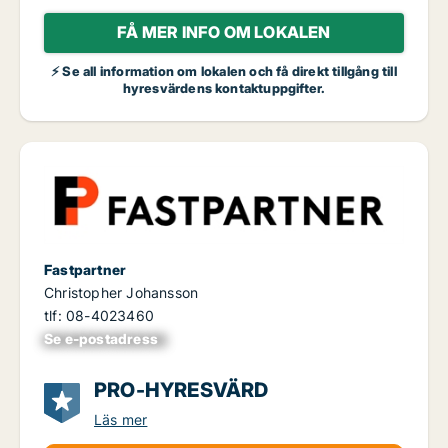
FÅ MER INFO OM LOKALEN
⚡ Se all information om lokalen och få direkt tillgång till
hyresvärdens kontaktuppgifter.
Fastpartner
Christopher Johansson
tlf: 08-4023460
Se e-postadress
xxxxxxxxxxxxxxx
PRO-HYRESVÄRD
Läs mer