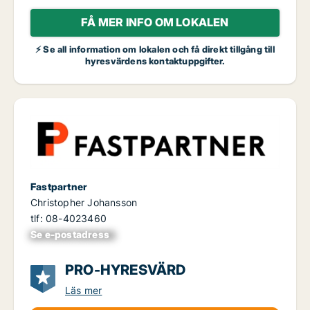
FÅ MER INFO OM LOKALEN
⚡ Se all information om lokalen och få direkt tillgång till
hyresvärdens kontaktuppgifter.
Fastpartner
Christopher Johansson
tlf: 08-4023460
Se e-postadress
xxxxxxxxxxxxxxx
PRO-HYRESVÄRD
Läs mer