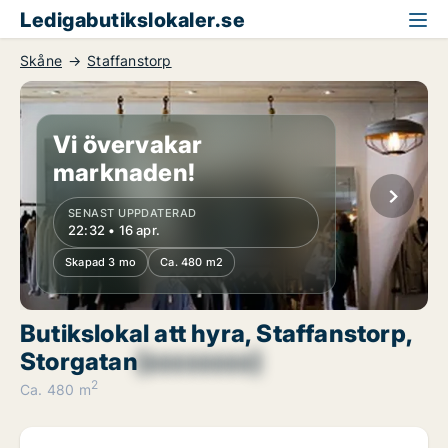
Ledigabutikslokaler.se
Skåne
Staffanstorp
Vi övervakar
marknaden!
SENAST UPPDATERAD
22:32 • 16 apr.
Skapad 3 mo
Ca. 480 m2
Butikslokal att hyra, Staffanstorp,
Storgatan
[xxxxxxxx]
2
Ca. 480 m