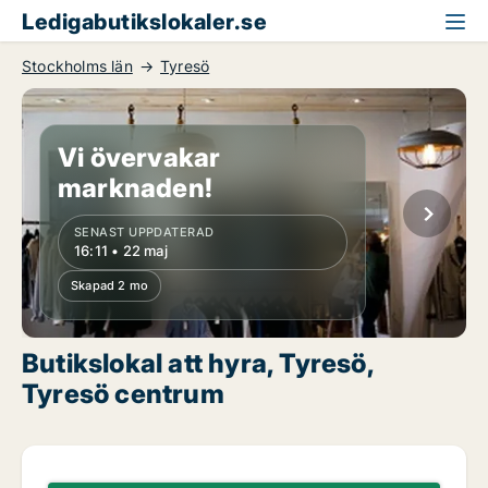
Ledigabutikslokaler.se
Stockholms län
Tyresö
Vi övervakar
marknaden!
SENAST UPPDATERAD
16:11 • 22 maj
Skapad 2 mo
Butikslokal att hyra, Tyresö,
Tyresö centrum