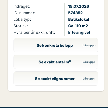
Indraget:
15.07.2026
ID-nummer:
574352
Lokaltyp:
Butikslokal
Storlek:
Ca. 110 m2
Hyra per år exkl. drift:
Inte angivet
Se konkreta belopp
Se exakt antal m²
Se exakt vägnummer