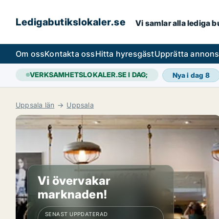
Ledigabutikslokaler.se
Vi samlar alla lediga 
Om oss
Kontakta oss
Hitta hyresgäst
Upprätta annon
VERKSAMHETSLOKALER.SE I DAG;
Nya i dag
8
Uppsala län
Uppsala
Vi övervakar
marknaden!
SENAST UPPDATERAD