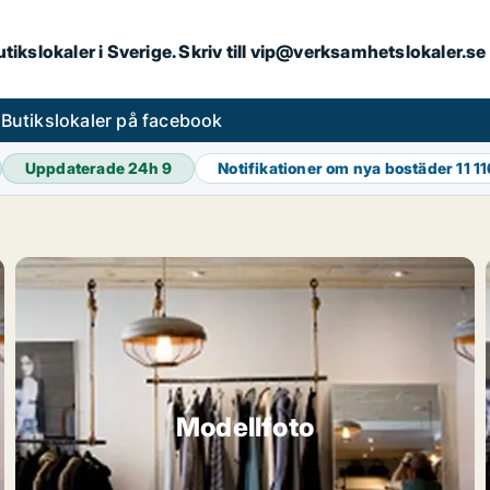
butikslokaler i Sverige. Skriv till vip@verksamhetslokaler.s
s
Butikslokaler på facebook
Uppdaterade 24h
9
Notifikationer om nya bostäder
11 1
Modellfoto