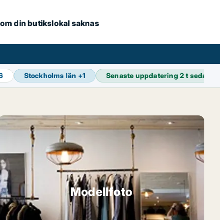
e om din butikslokal saknas
16
Stockholms län
+
1
Senaste uppdatering
2 t sedan
Modellfoto