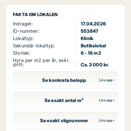
FAKTA OM LOKALEN
Indraget:
17.04.2026
ID-nummer:
553847
Lokaltyp:
Klinik
Sekundär lokaltyp:
Butikslokal
Storlek:
6 - 16 m2
Hyra per m2 per år, exkl.
drift:
Ca. 3 000 kr.
Se konkreta belopp
Se exakt antal m²
Se exakt vägnummer