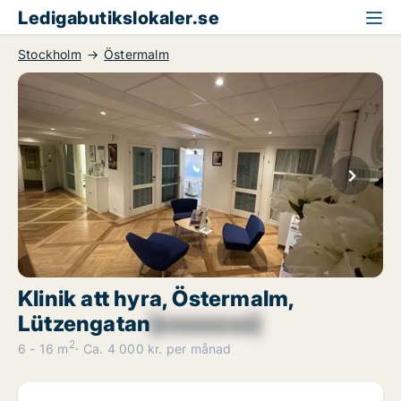
Ledigabutikslokaler.se
Stockholm
Östermalm
Klinik att hyra, Östermalm,
Lützengatan
[xxxxxxxx]
2
6 - 16 m
Ca. 4 000 kr. per månad