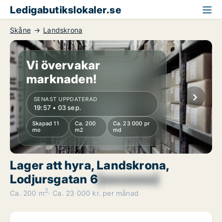
Ledigabutikslokaler.se
Skåne
Landskrona
Vi övervakar
marknaden!
SENAST UPPDATERAD
19:57 • 03 sep.
Skapad 11
Ca. 200
Ca. 23 000 pr
mo
m2
md
Lager att hyra, Landskrona,
Lodjursgatan 6
[xxxxxxxx]
2
Ca. 200 m
Ca. 23 000 kr. per månad