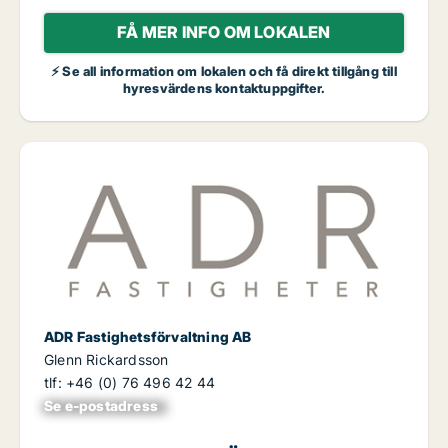
FÅ MER INFO OM LOKALEN
⚡ Se all information om lokalen och få direkt tillgång till
hyresvärdens kontaktuppgifter.
ADR Fastighetsförvaltning AB
Glenn Rickardsson
tlf: +46 (0) 76 496 42 44
Se e-postadress
xxxxxxxxxxxxxxx