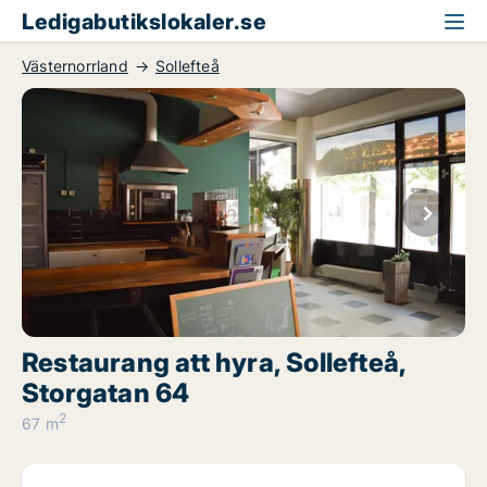
Ledigabutikslokaler.se
Västernorrland
Sollefteå
Restaurang att hyra, Sollefteå,
Storgatan 64
2
67 m