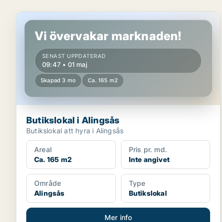
Butikslokal i Alingsås
Vi övervakar marknaden!
SENAST UPPDATERAD
09:47 • 01 maj
Skapad 3 mo
Ca. 165 m2
Butikslokal i Alingsås
Butikslokal att hyra i Alingsås
Areal
Pris pr. md.
Ca. 165 m2
Inte angivet
Område
Type
Alingsås
Butikslokal
Mer info