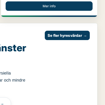
Mer info
Se fler hyresvärdar
→
änster
siella
gar och mindre
n →