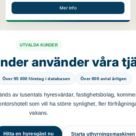
Mer info
UTVALDA KUNDER
nder använder våra tj
Över 95 000 företag i databasen
Över 800 avtal årligen
nds av tusentals hyresvärdar, fastighetsbolag, kommer
ntorshotell som vill ha större synlighet, fler förfrågnin
vakans.
Hitta en hyresgäst nu
Starta uthyrningsmaskine