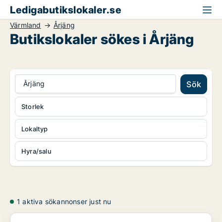
Ledigabutikslokaler.se
Värmland
Årjäng
Butikslokaler sökes i Årjäng
Årjäng
Sök
Storlek
Lokaltyp
Hyra/salu
1 aktiva sökannonser just nu