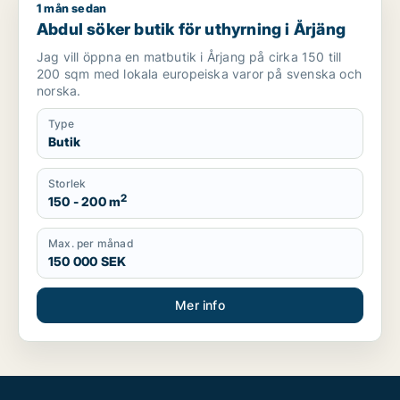
1 mån sedan
Abdul söker butik för uthyrning i Årjäng
Abdul söker butik för uthyrning i Årjäng
Jag vill öppna en matbutik i Årjang på cirka 150 till
200 sqm med lokala europeiska varor på svenska och
norska.
Type
Butik
Storlek
2
150 - 200 m
Max. per månad
150 000 SEK
Mer info