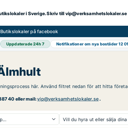
butikslokaler i Sverige. Skriv till vip@verksamhetslokaler.s
s
Butikslokaler på facebook
Uppdaterade 24h
7
Notifikationer om nya bostäder
12 0
 Älmhult
rningsprocess här. Använd filtret nedan för att hitta föret
87 40 eller mail:
vip@verksamhetslokaler.se
.
p...
Vill du hyra ut eller sälja dina