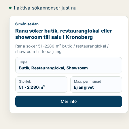
1 aktiva sökannonser just nu
6 mån sedan
Rana söker butik, restauranglokal eller showroom ti
Rana söker butik, restauranglokal eller
showroom till salu i Kronoberg
Rana söker 51-2280 m² butik / restauranglokal /
showroom till försäljning
Type
Butik, Restauranglokal, Showroom
Storlek
Max. per månad
2
51 - 2 280 m
Ej angivet
Mer info