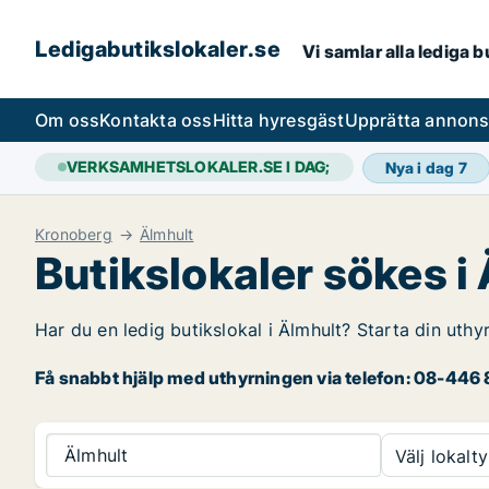
Ledigabutikslokaler.se
Vi samlar alla lediga 
Om oss
Kontakta oss
Hitta hyresgäst
Upprätta annon
VERKSAMHETSLOKALER.SE I DAG;
Nya i dag
7
Kronoberg
Älmhult
Butikslokaler sökes i
Har du en ledig butikslokal i Älmhult? Starta din uthy
Få snabbt hjälp med uthyrningen via telefon: 08-446 8
Älmhult
Välj lokalty