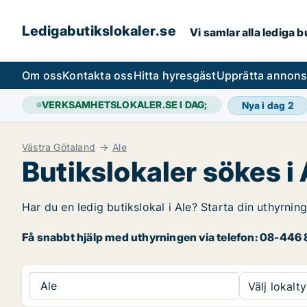
Ledigabutikslokaler.se
Vi samlar alla lediga 
Om oss
Kontakta oss
Hitta hyresgäst
Upprätta annon
VERKSAMHETSLOKALER.SE I DAG;
Nya i dag
2
Västra Götaland
Ale
Butikslokaler sökes i 
Har du en ledig butikslokal i Ale? Starta din uthyrning
Få snabbt hjälp med uthyrningen via telefon: 08-446 8
Ale
Välj lokalty