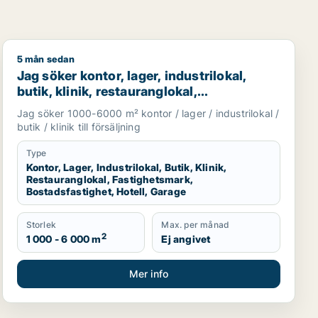
5 mån sedan
 för uthyrning i Västra Götaland
Jag söker kontor, lager, industrilokal, butik, klinik, res
Jag söker kontor, lager, industrilokal,
butik, klinik, restauranglokal,
fastighetsmark, bostadsfastighet, hotell
Jag söker 1000-6000 m² kontor / lager / industrilokal /
eller garage till salu i Härryda, Partille eller
butik / klinik till försäljning
Öckerö m.fl.
Type
Kontor, Lager, Industrilokal, Butik, Klinik,
Restauranglokal, Fastighetsmark,
Bostadsfastighet, Hotell, Garage
Storlek
Max. per månad
2
1 000 - 6 000 m
Ej angivet
Mer info