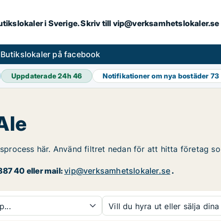
butikslokaler i Sverige. Skriv till vip@verksamhetslokaler.s
s
Butikslokaler på facebook
Uppdaterade 24h
46
Notifikationer om nya bostäder
73
Ale
sprocess här. Använd filtret nedan för att hitta företag so
87 40 eller mail:
vip@verksamhetslokaler.se
.
p...
Vill du hyra ut eller sälja dina