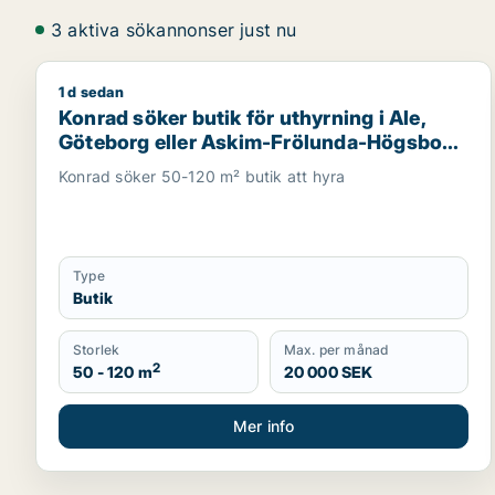
3 aktiva sökannonser just nu
1 d sedan
Konrad söker butik för uthyrning i Ale, Göteborg e
Konrad söker butik för uthyrning i Ale,
Göteborg eller Askim-Frölunda-Högsbo
m.fl.
Konrad söker 50-120 m² butik att hyra
Type
Butik
Storlek
Max. per månad
2
50 - 120 m
20 000 SEK
Mer info