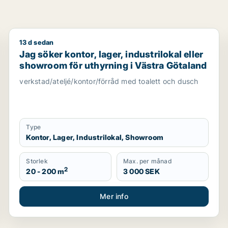
13 d sedan
ller Askim-Frölunda-Högsbo m.fl.
Jag söker kontor, lager, industrilokal eller showroom
Jag söker kontor, lager, industrilokal eller
showroom för uthyrning i Västra Götaland
verkstad/ateljé/kontor/förråd med toalett och dusch
Type
Kontor, Lager, Industrilokal, Showroom
Storlek
Max. per månad
2
20 - 200 m
3 000 SEK
Mer info