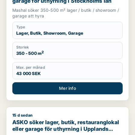
garage för uthyrning i Stockholms län
Mashal söker 350-500 m² lager / butik / showroom /
garage att hyra
Type
Lager, Butik, Showroom, Garage
Storlek
2
350 - 500 m
Max. per månad
43 000 SEK
Mer info
15 d sedan
ASKO söker lager, butik, restauranglokal eller garage för uthy
ASKO söker lager, butik, restauranglokal
eller garage för uthyrning i Upplands