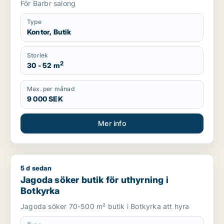
För Barbr salong
Type
Kontor, Butik
Storlek
2
30 - 52 m
Max. per månad
9 000 SEK
Mer info
5 d sedan
Jagoda söker butik för uthyrning i Botkyrka
Jagoda söker butik för uthyrning i
Botkyrka
Jagoda söker 70-500 m² butik i Botkyrka att hyra