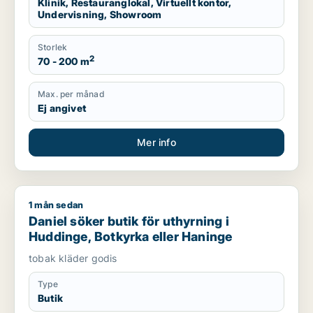
Klinik, Restauranglokal, Virtuellt kontor,
Undervisning, Showroom
Storlek
2
70 - 200 m
Max. per månad
Ej angivet
Mer info
1 mån sedan
Daniel söker butik för uthyrning i Huddinge, Botkyrka eller 
Daniel söker butik för uthyrning i
Huddinge, Botkyrka eller Haninge
tobak kläder godis
Type
Butik