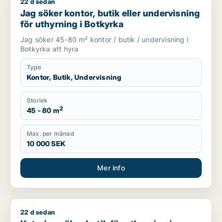
22 d sedan
Jag söker kontor, butik eller undervisning för uthyrning i Bo
Jag söker kontor, butik eller undervisning
för uthyrning i Botkyrka
Jag söker 45-80 m² kontor / butik / undervisning i
Botkyrka att hyra
Type
Kontor, Butik, Undervisning
Storlek
2
45 - 80 m
Max. per månad
10 000 SEK
Mer info
22 d sedan
Katarina söker butik för uthyrning i Botkyrka