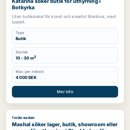
Katarina söker butik för uthyrning i
Botkyrka
Liten butikslokal för konst och kreativt återbruk, med
toalett.
Type
Butik
Storlek
2
10 - 30 m
Max. per månad
4 000 SEK
Mer info
1 mån sedan
Mashal söker lager, butik, showroom eller garage för uthyrni
Mashal söker lager, butik, showroom eller