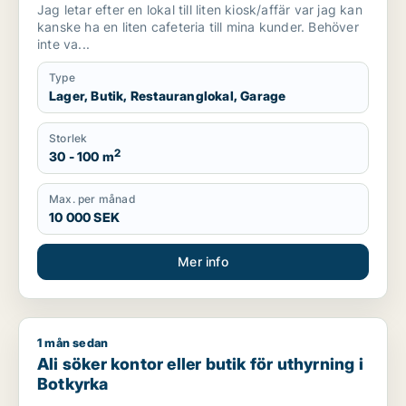
Väsby, Vallentuna eller Järfälla m.fl.
Jag letar efter en lokal till liten kiosk/affär var jag kan
kanske ha en liten cafeteria till mina kunder. Behöver
inte va...
Type
Lager, Butik, Restauranglokal, Garage
Storlek
2
30 - 100 m
Max. per månad
10 000 SEK
Mer info
1 mån sedan
Ali söker kontor eller butik för uthyrning i Botkyrka
Ali söker kontor eller butik för uthyrning i
Botkyrka