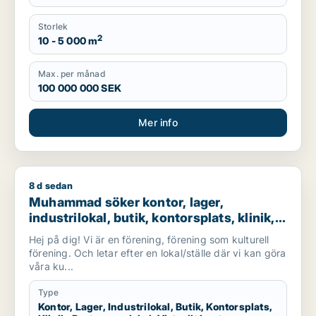
Storlek
2
10 - 5 000 m
Max. per månad
100 000 000 SEK
Mer info
8 d sedan
Muhammad söker kontor, lager, industrilokal, butik, kontorspla
Muhammad söker kontor, lager,
industrilokal, butik, kontorsplats, klinik,
restauranglokal, virtuellt kontor,
Hej på dig! Vi är en förening, förening som kulturell
undervisning eller showroom för
förening. Och letar efter en lokal/ställe där vi kan göra
uthyrning i Botkyrka eller Södertälje
våra ku...
Type
Kontor, Lager, Industrilokal, Butik, Kontorsplats,