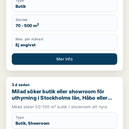
Type
Butik
Storlek
2
70 - 500 m
Max. per månad
Ej angivet
Mer info
3 d sedan
Milad söker butik eller showroom för uthyrning i Stockholms 
Milad söker butik eller showroom för
uthyrning i Stockholms län, Håbo eller
Knivsta
Milad söker 50-100 m² butik / showroom att hyra
Type
Butik, Showroom