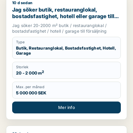
10 d sedan
Jag söker butik, restauranglokal, bostadsfastighet, hotell elle
Jag söker butik, restauranglokal,
bostadsfastighet, hotell eller garage till
salu i Stockholms län
Jag söker 20-2000 m² butik / restauranglokal /
bostadsfastighet / hotell / garage till försäljning
Type
Butik, Restauranglokal, Bostadsfastighet, Hotell,
Garage
Storlek
2
20 - 2 000 m
Max. per månad
5 000 000 SEK
Mer info