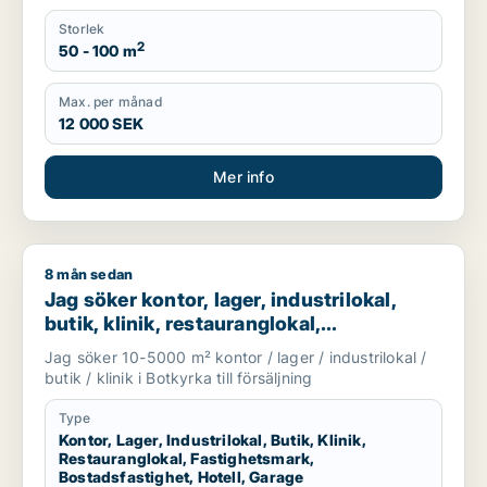
Storlek
2
50 - 100 m
Max. per månad
12 000 SEK
Mer info
8 mån sedan
Jag söker kontor, lager, industrilokal, butik, klinik, restauran
Jag söker kontor, lager, industrilokal,
butik, klinik, restauranglokal,
fastighetsmark, bostadsfastighet, hotell
Jag söker 10-5000 m² kontor / lager / industrilokal /
eller garage till salu i Botkyrka
butik / klinik i Botkyrka till försäljning
Type
Kontor, Lager, Industrilokal, Butik, Klinik,
Restauranglokal, Fastighetsmark,
Bostadsfastighet, Hotell, Garage