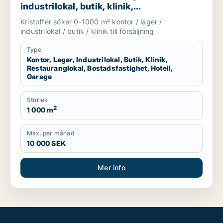
industrilokal, butik, klinik,
restauranglokal, bostadsfastighet, hotell
Kristoffer söker 0-1000 m² kontor / lager /
eller garage till salu i Sotenäs, Vårgårda
industrilokal / butik / klinik till försäljning
eller Grästorp m.fl.
Type
Kontor, Lager, Industrilokal, Butik, Klinik,
Restauranglokal, Bostadsfastighet, Hotell,
Garage
Storlek
2
1 000 m
Max. per månad
10 000 SEK
Mer info