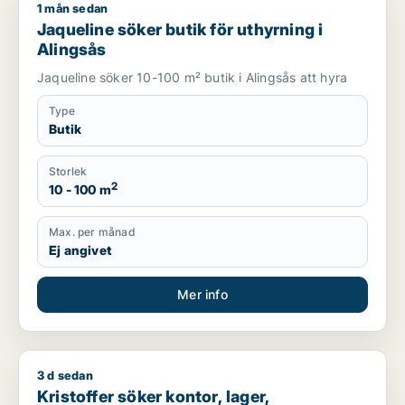
1 mån sedan
Jaqueline söker butik för uthyrning i Alingsås
Jaqueline söker butik för uthyrning i
Alingsås
Jaqueline söker 10-100 m² butik i Alingsås att hyra
Type
Butik
Storlek
2
10 - 100 m
Max. per månad
Ej angivet
Mer info
3 d sedan
Kristoffer söker kontor, lager, industrilokal, butik, klinik, res
Kristoffer söker kontor, lager,