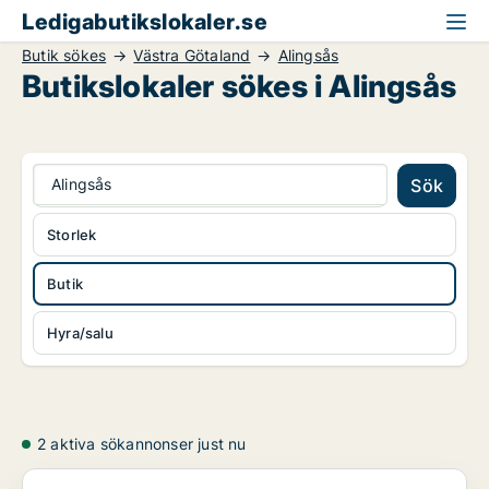
Ledigabutikslokaler.se
Butik sökes
Västra Götaland
Alingsås
Butikslokaler sökes i Alingsås
Alingsås
Sök
Storlek
Butik
Hyra/salu
2 aktiva sökannonser just nu