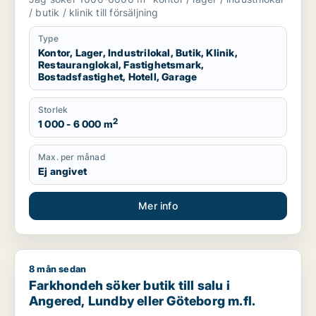
eller garage till salu i Härryda, Partille
/ butik / klinik till försäljning
eller Öckerö m.fl.
Type
Kontor, Lager, Industrilokal, Butik, Klinik,
Restauranglokal, Fastighetsmark,
Bostadsfastighet, Hotell, Garage
Storlek
2
1 000 - 6 000 m
Max. per månad
Ej angivet
Mer info
8 mån sedan
Farkhondeh söker butik till salu i Angered, Lundby eller Göte
Farkhondeh söker butik till salu i
Angered, Lundby eller Göteborg m.fl.