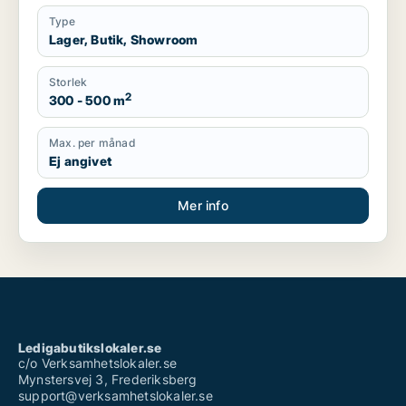
Type
Lager, Butik, Showroom
Storlek
2
300 - 500 m
Max. per månad
Ej angivet
Mer info
Ledigabutikslokaler.se
c/o Verksamhetslokaler.se
Mynstersvej 3, Frederiksberg
support@verksamhetslokaler.se