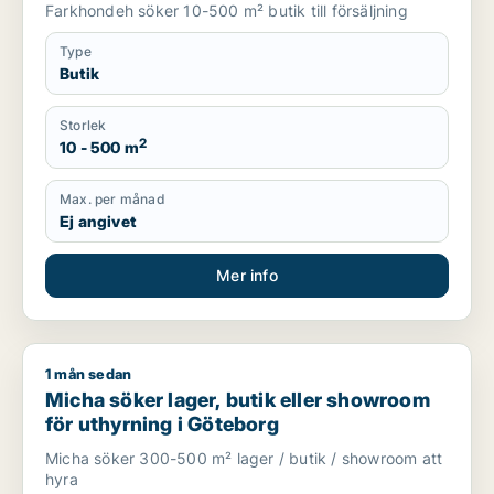
Farkhondeh söker 10-500 m² butik till försäljning
Type
Butik
Storlek
2
10 - 500 m
Max. per månad
Ej angivet
Mer info
1 mån sedan
Micha söker lager, butik eller showroom för uthyrning i Göte
Micha söker lager, butik eller showroom
för uthyrning i Göteborg
Micha söker 300-500 m² lager / butik / showroom att
hyra