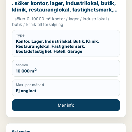
. söker kontor, lager, industrilokal, butik,
klinik, restauranglokal, fastighetsmark,
bostadsfastighet, hotell eller garage till
. söker 0-10000 m² kontor / lager / industrilokal /
salu i Göteborg
butik / klinik till försäljning
Type
Kontor, Lager, Industrilokal, Butik, Klinik,
Restauranglokal, Fastighetsmark,
Bostadsfastighet, Hotell, Garage
Storlek
2
10 000 m
Max. per månad
Ej angivet
Mer info
6 d sedan
SADEK söker kontor, lager eller butik för uthyrning i Angere