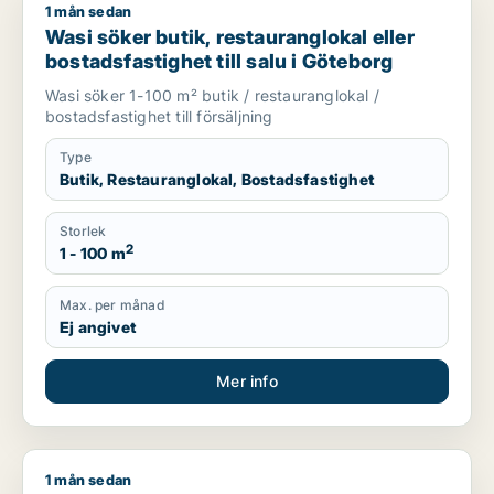
1 mån sedan
Wasi söker butik, restauranglokal eller bostadsfastighet till 
Wasi söker butik, restauranglokal eller
bostadsfastighet till salu i Göteborg
Wasi söker 1-100 m² butik / restauranglokal /
bostadsfastighet till försäljning
Type
Butik, Restauranglokal, Bostadsfastighet
Storlek
2
1 - 100 m
Max. per månad
Ej angivet
Mer info
1 mån sedan
. söker kontor, lager, industrilokal, butik, klinik, restaurangl