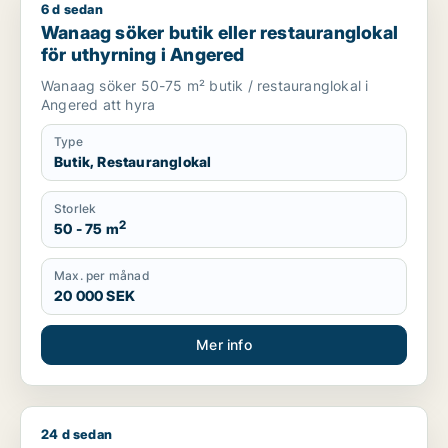
6 d sedan
Wanaag söker butik eller restauranglokal för uthyrning i Ang
Wanaag söker butik eller restauranglokal
för uthyrning i Angered
Wanaag söker 50-75 m² butik / restauranglokal i
Angered att hyra
Type
Butik, Restauranglokal
Storlek
2
50 - 75 m
Max. per månad
20 000 SEK
Mer info
24 d sedan
Josef söker kontor, lager, butik, kontorsplats, klinik eller s