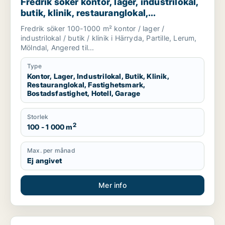
Fredrik söker kontor, lager, industrilokal,
butik, klinik, restauranglokal,
fastighetsmark, bostadsfastighet, hotell
Fredrik söker 100-1000 m² kontor / lager /
eller garage till salu i Härryda, Partille
industrilokal / butik / klinik i Härryda, Partille, Lerum,
eller Lerum m.fl.
Mölndal, Angered til...
Type
Kontor, Lager, Industrilokal, Butik, Klinik,
Restauranglokal, Fastighetsmark,
Bostadsfastighet, Hotell, Garage
Storlek
2
100 - 1 000 m
Max. per månad
Ej angivet
Mer info