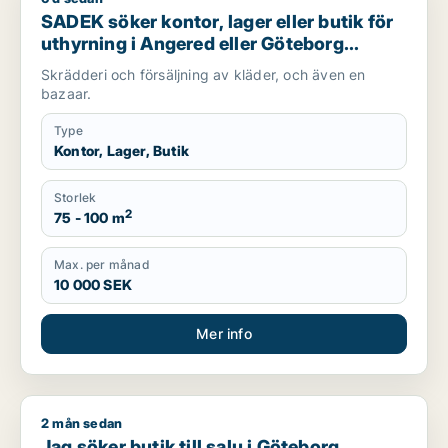
SADEK söker kontor, lager eller butik för
uthyrning i Angered eller Göteborg
Centrum
Skrädderi och försäljning av kläder, och även en
bazaar.
Type
Kontor, Lager, Butik
Storlek
2
75 - 100 m
Max. per månad
10 000 SEK
Mer info
2 mån sedan
Jag söker butik till salu i Göteborg
Jag söker butik till salu i Göteborg