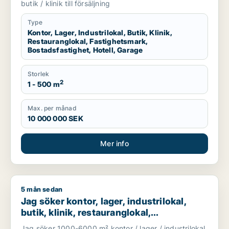
eller garage till salu i Linköping,
butik / klinik till försäljning
Falkenberg eller Varberg m.fl.
Type
Kontor, Lager, Industrilokal, Butik, Klinik,
Restauranglokal, Fastighetsmark,
Bostadsfastighet, Hotell, Garage
Storlek
2
1 - 500 m
Max. per månad
10 000 000 SEK
Mer info
5 mån sedan
Jag söker kontor, lager, industrilokal, butik, klinik, restauran
Jag söker kontor, lager, industrilokal,
butik, klinik, restauranglokal,
fastighetsmark, bostadsfastighet, hotell
Jag söker 1000-6000 m² kontor / lager / industrilokal