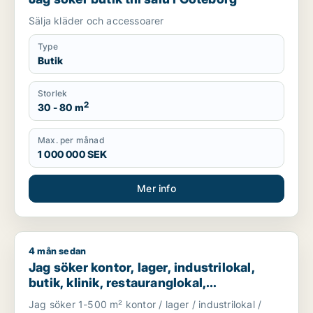
Sälja kläder och accessoarer
Type
Butik
Storlek
2
30 - 80 m
Max. per månad
1 000 000 SEK
Mer info
4 mån sedan
Jag söker kontor, lager, industrilokal, butik, klinik, restauran
Jag söker kontor, lager, industrilokal,
butik, klinik, restauranglokal,
fastighetsmark, bostadsfastighet, hotell
Jag söker 1-500 m² kontor / lager / industrilokal /