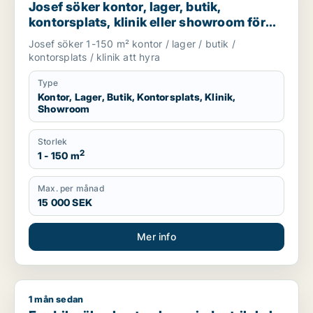
Josef söker kontor, lager, butik,
kontorsplats, klinik eller showroom för
uthyrning i Göteborg
Josef söker 1-150 m² kontor / lager / butik /
kontorsplats / klinik att hyra
Type
Kontor, Lager, Butik, Kontorsplats, Klinik,
Showroom
Storlek
2
1 - 150 m
Max. per månad
15 000 SEK
Mer info
1 mån sedan
Fredrik söker kontor, lager, industrilokal, butik, klinik, restau