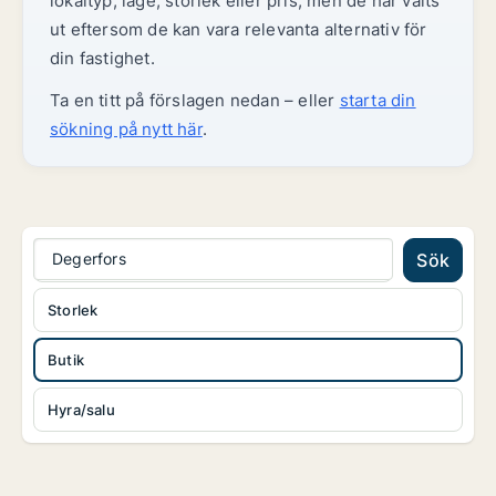
lokaltyp, läge, storlek eller pris, men de har valts
ut eftersom de kan vara relevanta alternativ för
din fastighet.
Ta en titt på förslagen nedan – eller
starta din
sökning på nytt här
.
Degerfors
Sök
Storlek
Butik
Hyra/salu