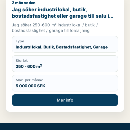
2 mån sedan
Jag söker industrilokal, butik, bostadsfastighet eller garage t
Jag söker industrilokal, butik,
bostadsfastighet eller garage till salu i
Skåne
Jag söker 250-600 m² industrilokal / butik /
bostadsfastighet / garage till försäljning
Type
Industrilokal, Butik, Bostadsfastighet, Garage
Storlek
2
250 - 600 m
Max. per månad
5 000 000 SEK
Mer info