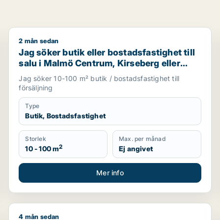
2 mån sedan
mö Centrum, Fosie eller Limhamn/Bunkeflo m.fl.
Jag söker butik eller bostadsfastighet till salu i Mal
Jag söker butik eller bostadsfastighet till
salu i Malmö Centrum, Kirseberg eller
Fosie m.fl.
Jag söker 10-100 m² butik / bostadsfastighet till
försäljning
Type
Butik, Bostadsfastighet
Storlek
Max. per månad
2
10 - 100 m
Ej angivet
Mer info
4 mån sedan
, restauranglokal, fastighetsmark, bostadsfastighet, hotell e
Sam söker kontor, lager, industrilokal, butik, klinik, 