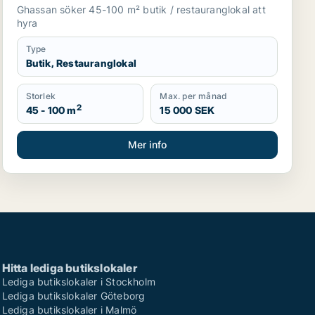
eller Husie m.fl.
Ghassan söker 45-100 m² butik / restauranglokal att
hyra
Type
Butik, Restauranglokal
Storlek
Max. per månad
2
45 - 100 m
15 000 SEK
Mer info
Hitta lediga butikslokaler
Lediga butikslokaler i Stockholm
Lediga butikslokaler Göteborg
Lediga butikslokaler i Malmö