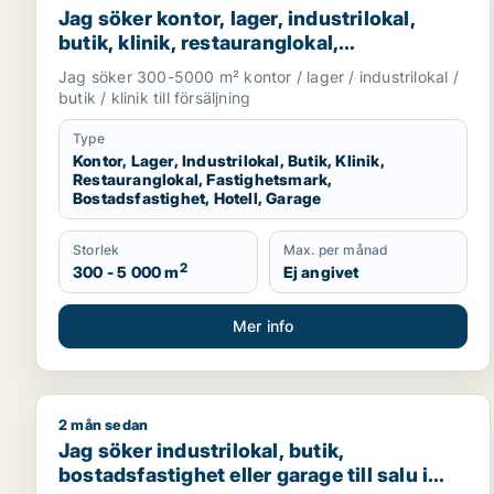
Jag söker kontor, lager, industrilokal,
butik, klinik, restauranglokal,
fastighetsmark, bostadsfastighet, hotell
Jag söker 300-5000 m² kontor / lager / industrilokal /
eller garage till salu i Malmö
butik / klinik till försäljning
Type
Kontor, Lager, Industrilokal, Butik, Klinik,
Restauranglokal, Fastighetsmark,
Bostadsfastighet, Hotell, Garage
Storlek
Max. per månad
2
300 - 5 000 m
Ej angivet
Mer info
2 mån sedan
Jag söker industrilokal, butik, bostadsfastighet elle
Jag söker industrilokal, butik,
bostadsfastighet eller garage till salu i