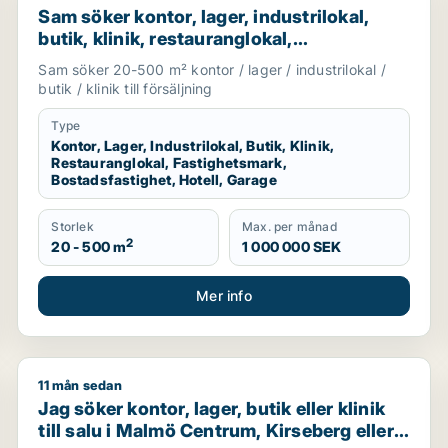
Sam söker kontor, lager, industrilokal,
butik, klinik, restauranglokal,
fastighetsmark, bostadsfastighet, hotell
Sam söker 20-500 m² kontor / lager / industrilokal /
eller garage till salu i Malmö
butik / klinik till försäljning
Type
Kontor, Lager, Industrilokal, Butik, Klinik,
Restauranglokal, Fastighetsmark,
Bostadsfastighet, Hotell, Garage
Storlek
Max. per månad
2
20 - 500 m
1 000 000 SEK
Mer info
11 mån sedan
r garage till salu i Skåne
Jag söker kontor, lager, butik eller klinik till salu i
Jag söker kontor, lager, butik eller klinik
till salu i Malmö Centrum, Kirseberg eller