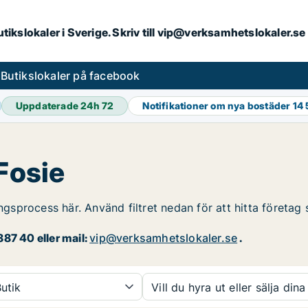
butikslokaler i Sverige. Skriv till vip@verksamhetslokaler.s
s
Butikslokaler på facebook
Uppdaterade 24h
72
Notifikationer om nya bostäder
14 
Fosie
ngsprocess här. Använd filtret nedan för att hitta företag 
87 40 eller mail:
vip@verksamhetslokaler.se
.
utik
Vill du hyra ut eller sälja dina