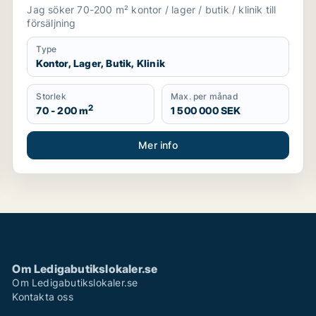
Husie m.fl.
Jag söker 70-200 m² kontor / lager / butik / klinik till
försäljning
Type
Kontor, Lager, Butik, Klinik
Storlek
Max. per månad
2
70 - 200 m
1 500 000 SEK
Mer info
Om Ledigabutikslokaler.se
Om Ledigabutikslokaler.se
Kontakta oss