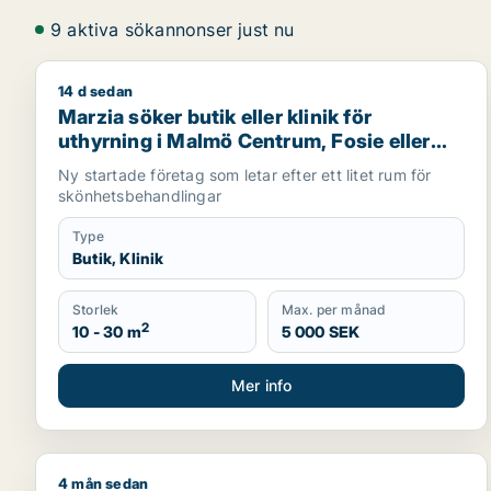
9 aktiva sökannonser just nu
14 d sedan
Marzia söker butik eller klinik för uthyrning i Mal
Marzia söker butik eller klinik för
uthyrning i Malmö Centrum, Fosie eller
Limhamn/Bunkeflo m.fl.
Ny startade företag som letar efter ett litet rum för
skönhetsbehandlingar
Type
Butik, Klinik
Storlek
Max. per månad
2
10 - 30 m
5 000 SEK
Mer info
4 mån sedan
Jag söker kontor, lager, industrilokal, butik, klinik