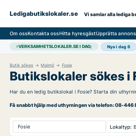
Ledigabutikslokaler.se
Vi samlar alla lediga 
Om oss
Kontakta oss
Hitta hyresgäst
Upprätta annon
VERKSAMHETSLOKALER.SE I DAG;
Nya i dag
6
Butik sökes
Malmö
Fosie
Butikslokaler sökes i 
Har du en ledig butikslokal i Fosie? Starta din uthyrni
Få snabbt hjälp med uthyrningen via telefon: 08-446 8
Fosie
Lokaltyp:
B