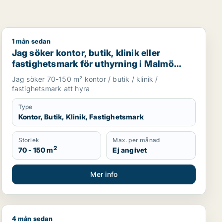
1 mån sedan
mö Centrum, Kirseberg eller Fosie m.fl.
Jag söker kontor, butik, klinik eller fastighetsmark fö
Jag söker kontor, butik, klinik eller
fastighetsmark för uthyrning i Malmö
Centrum, Kirseberg eller Husie m.fl.
Jag söker 70-150 m² kontor / butik / klinik /
fastighetsmark att hyra
Type
Kontor, Butik, Klinik, Fastighetsmark
Storlek
Max. per månad
2
70 - 150 m
Ej angivet
Mer info
4 mån sedan
ller garage till salu i Malmö
restauranglokal, fastighetsmark, bostadsfastighet, hotell el
Jag söker kontor, industrilokal, butik, klinik, restauran