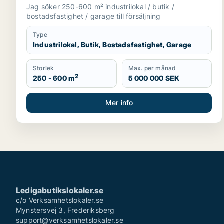
Skåne
Jag söker 250-600 m² industrilokal / butik /
bostadsfastighet / garage till försäljning
Type
Industrilokal, Butik, Bostadsfastighet, Garage
Storlek
Max. per månad
2
250 - 600 m
5 000 000 SEK
Mer info
Ledigabutikslokaler.se
c/o Verksamhetslokaler.se
Mynstersvej 3, Frederiksberg
support@verksamhetslokaler.se