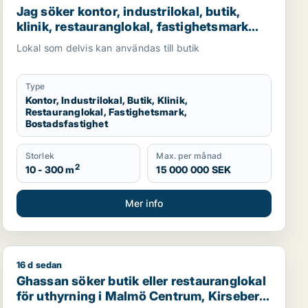
Jag söker kontor, industrilokal, butik,
klinik, restauranglokal, fastighetsmark
eller bostadsfastighet till salu i Malmö
Lokal som delvis kan användas till butik
Type
Kontor, Industrilokal, Butik, Klinik,
Restauranglokal, Fastighetsmark,
Bostadsfastighet
Storlek
Max. per månad
2
10 - 300 m
15 000 000 SEK
Mer info
16 d sedan
 Malmö Centrum, Kirseberg eller Husie m.fl.
Ghassan söker butik eller restauranglokal för uthyrnin
Ghassan söker butik eller restauranglokal
för uthyrning i Malmö Centrum, Kirseberg