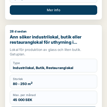
Mer info
28 d sedan
Ann söker industrilokal, butik eller restauranglokal för uthy
Ann söker industrilokal, butik eller
restauranglokal för uthyrning i
Stockholm Innerstad, Östermalm eller
Lokal för produktion av glass och liten butik.
Gärdet/Djurgården
Gatuplan.
Type
Industrilokal, Butik, Restauranglokal
Storlek
2
80 - 250 m
Max. per månad
45 000 SEK