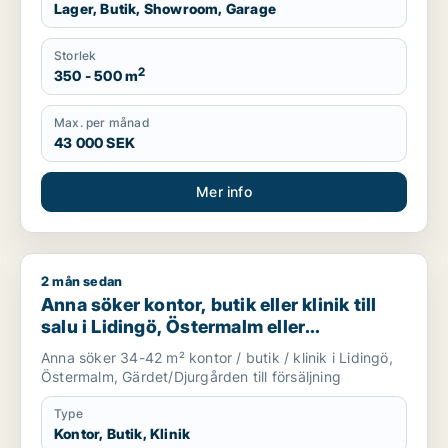
Lager, Butik, Showroom, Garage
Storlek
2
350 - 500 m
Max. per månad
43 000 SEK
Mer info
2 mån sedan
Anna söker kontor, butik eller klinik till salu i Lidingö, Öste
Anna söker kontor, butik eller klinik till
salu i Lidingö, Östermalm eller
Gärdet/Djurgården
Anna söker 34-42 m² kontor / butik / klinik i Lidingö,
Östermalm, Gärdet/Djurgården till försäljning
Type
Kontor, Butik, Klinik