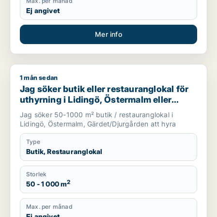
Max. per månad
Ej angivet
Mer info
1 mån sedan
Jag söker butik eller restauranglokal för uthyrning i Liding
Jag söker butik eller restauranglokal för
uthyrning i Lidingö, Östermalm eller
Gärdet/Djurgården
Jag söker 50-1000 m² butik / restauranglokal i
Lidingö, Östermalm, Gärdet/Djurgården att hyra
Type
Butik, Restauranglokal
Storlek
2
50 - 1 000 m
Max. per månad
Ej angivet