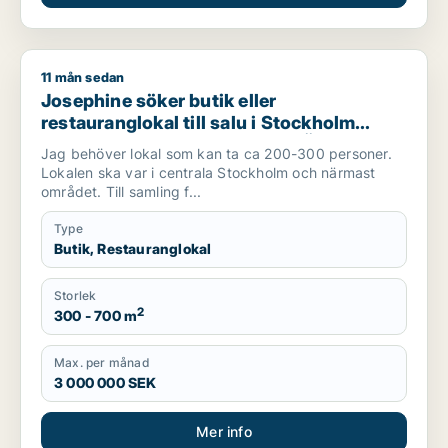
11 mån sedan
Josephine söker butik eller restauranglokal till salu i Stock
Josephine söker butik eller
restauranglokal till salu i Stockholm
Innerstad, Kungsholmen eller Östermalm
Jag behöver lokal som kan ta ca 200-300 personer.
m.fl.
Lokalen ska var i centrala Stockholm och närmast
området. Till samling f...
Type
Butik, Restauranglokal
Storlek
2
300 - 700 m
Max. per månad
3 000 000 SEK
Mer info