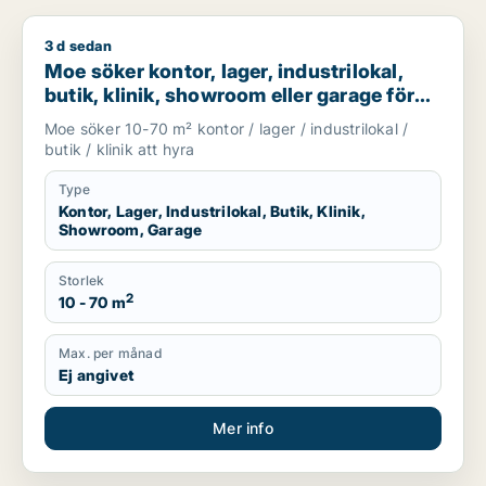
3 d sedan
Moe söker kontor, lager, industrilokal, butik, klinik, showroo
Moe söker kontor, lager, industrilokal,
butik, klinik, showroom eller garage för
uthyrning i Stockholm
Moe söker 10-70 m² kontor / lager / industrilokal /
butik / klinik att hyra
Type
Kontor, Lager, Industrilokal, Butik, Klinik,
Showroom, Garage
Storlek
2
10 - 70 m
Max. per månad
Ej angivet
Mer info