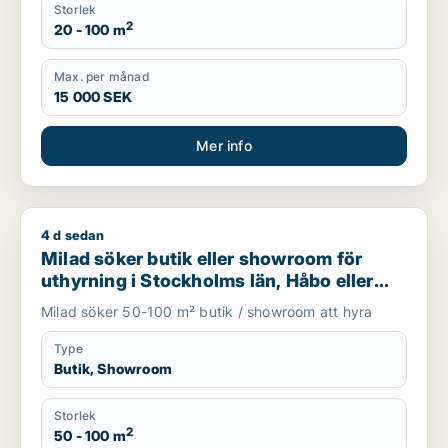
Storlek
2
20 - 100 m
Max. per månad
15 000 SEK
Mer info
4 d sedan
Milad söker butik eller showroom för uthyrning i Stockholms 
Milad söker butik eller showroom för
uthyrning i Stockholms län, Håbo eller
Knivsta
Milad söker 50-100 m² butik / showroom att hyra
Type
Butik, Showroom
Storlek
2
50 - 100 m