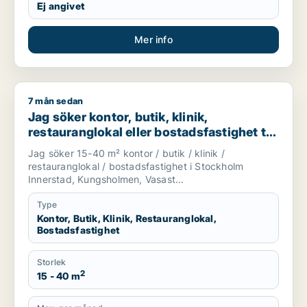
Ej angivet
Mer info
7 mån sedan
Jag söker kontor, butik, klinik, restauranglokal eller bostads
Jag söker kontor, butik, klinik,
restauranglokal eller bostadsfastighet till
salu i Stockholm Innerstad, Kungsholmen
Jag söker 15-40 m² kontor / butik / klinik /
eller Vasastan m.fl.
restauranglokal / bostadsfastighet i Stockholm
Innerstad, Kungsholmen, Vasast...
Type
Kontor, Butik, Klinik, Restauranglokal,
Bostadsfastighet
Storlek
2
15 - 40 m