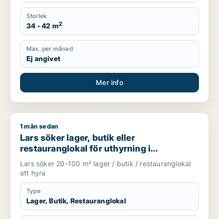
Storlek
2
34 - 42 m
Max. per månad
Ej angivet
Mer info
1 mån sedan
Lars söker lager, butik eller restauranglokal för uthyrning i
Lars söker lager, butik eller
restauranglokal för uthyrning i
Stockholm Innerstad, Kungsholmen eller
Lars söker 20-100 m² lager / butik / restauranglokal
Vasastan m.fl.
att hyra
Type
Lager, Butik, Restauranglokal