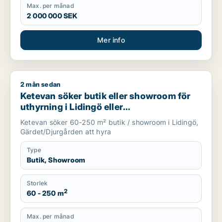
Max. per månad
2 000 000 SEK
Mer info
2 mån sedan
Ketevan söker butik eller showroom för uthyrning i Lidingö e
Ketevan söker butik eller showroom för
uthyrning i Lidingö eller
Gärdet/Djurgården
Ketevan söker 60-250 m² butik / showroom i Lidingö,
Gärdet/Djurgården att hyra
Type
Butik, Showroom
Storlek
2
60 - 250 m
Max. per månad