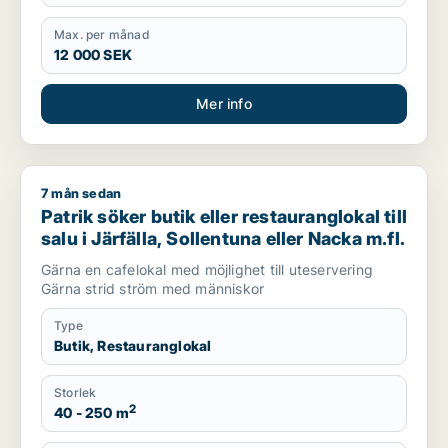
Max. per månad
12 000 SEK
Mer info
7 mån sedan
Patrik söker butik eller restauranglokal till salu i Järfälla, So
Patrik söker butik eller restauranglokal till
salu i Järfälla, Sollentuna eller Nacka m.fl.
Gärna en cafelokal med möjlighet till uteservering
Gärna strid ström med människor
Type
Butik, Restauranglokal
Storlek
2
40 - 250 m