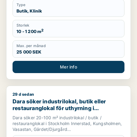
Type
Butik, Klinik
Storlek
2
10 - 1 200 m
Max. per månad
25 000 SEK
Mer info
29 d sedan
Dara söker industrilokal, butik eller restauranglokal för uth
Dara söker industrilokal, butik eller
restauranglokal för uthyrning i
Stockholm Innerstad, Kungsholmen eller
Dara söker 20-100 m² industrilokal / butik /
Vasastan m.fl.
restauranglokal i Stockholm Innerstad, Kungsholmen,
Vasastan, Gärdet/Djurgård...