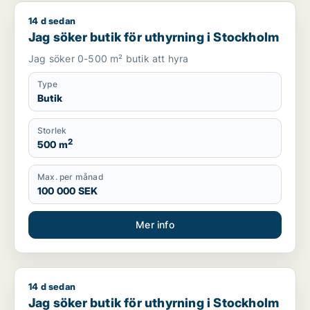
14 d sedan
Jag söker butik för uthyrning i Stockholm
Jag söker butik för uthyrning i Stockholm
Jag söker 0-500 m² butik att hyra
Type
Butik
Storlek
2
500 m
Max. per månad
100 000 SEK
Mer info
14 d sedan
Jag söker butik för uthyrning i Stockholm
Jag söker butik för uthyrning i Stockholm