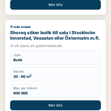
Mer info
11 mån sedan
Shoroq söker butik till salu i Stockholm Innerstad, Vasastan 
Shoroq söker butik till salu i Stockholm
Innerstad, Vasastan eller Östermalm m.fl.
Vi vill starta en guldsmedsbutik
Type
Butik
Storlek
2
30 - 80 m
Max. per månad
800 SEK
Mer info