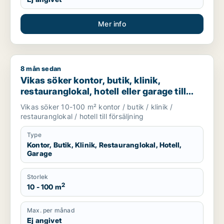
Mer info
8 mån sedan
Vikas söker kontor, butik, klinik, restauranglokal, hotell eller
Vikas söker kontor, butik, klinik,
restauranglokal, hotell eller garage till
salu i Upplands Väsby, Vallentuna eller
Vikas söker 10-100 m² kontor / butik / klinik /
Österåker m.fl.
restauranglokal / hotell till försäljning
Type
Kontor, Butik, Klinik, Restauranglokal, Hotell,
Garage
Storlek
2
10 - 100 m
Max. per månad
Ej angivet