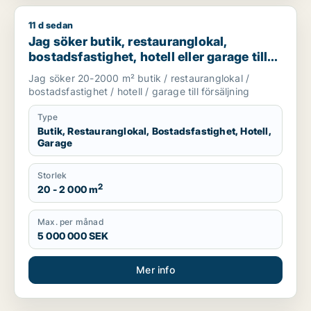
11 d sedan
Jag söker butik, restauranglokal, bostadsfastighet, hotell elle
Jag söker butik, restauranglokal,
bostadsfastighet, hotell eller garage till
salu i Stockholms län
Jag söker 20-2000 m² butik / restauranglokal /
bostadsfastighet / hotell / garage till försäljning
Type
Butik, Restauranglokal, Bostadsfastighet, Hotell,
Garage
Storlek
2
20 - 2 000 m
Max. per månad
5 000 000 SEK
Mer info