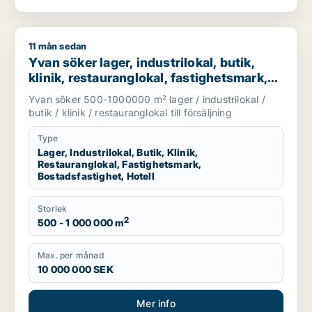
11 mån sedan
Yvan söker lager, industrilokal, butik, klinik, restauranglokal,
Yvan söker lager, industrilokal, butik,
klinik, restauranglokal, fastighetsmark,
bostadsfastighet eller hotell till salu i
Yvan söker 500-1000000 m² lager / industrilokal /
Stockholm
butik / klinik / restauranglokal till försäljning
Type
Lager, Industrilokal, Butik, Klinik,
Restauranglokal, Fastighetsmark,
Bostadsfastighet, Hotell
Storlek
2
500 - 1 000 000 m
Max. per månad
10 000 000 SEK
Mer info