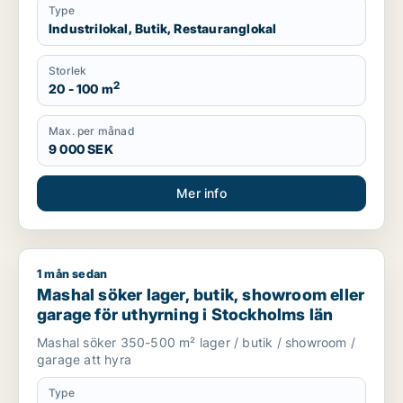
Type
Industrilokal, Butik, Restauranglokal
Storlek
2
20 - 100 m
Max. per månad
9 000 SEK
Mer info
1 mån sedan
Mashal söker lager, butik, showroom eller garage för uthyrni
Mashal söker lager, butik, showroom eller
garage för uthyrning i Stockholms län
Mashal söker 350-500 m² lager / butik / showroom /
garage att hyra
Type