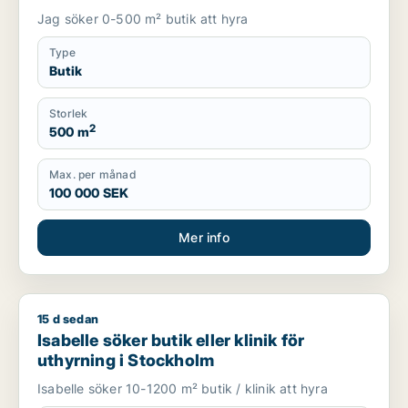
Jag söker 0-500 m² butik att hyra
Type
Butik
Storlek
2
500 m
Max. per månad
100 000 SEK
Mer info
15 d sedan
Isabelle söker butik eller klinik för uthyrning i Stockholm
Isabelle söker butik eller klinik för
uthyrning i Stockholm
Isabelle söker 10-1200 m² butik / klinik att hyra