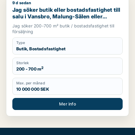
9 d sedan
Jag söker butik eller bostadsfastighet till salu i Vansbro, Ma
Jag söker butik eller bostadsfastighet till
salu i Vansbro, Malung-Sälen eller
Gagnef m.fl.
Jag söker 200-700 m² butik / bostadsfastighet till
försäljning
Type
Butik, Bostadsfastighet
Storlek
2
200 - 700 m
Max. per månad
10 000 000 SEK
Mer info