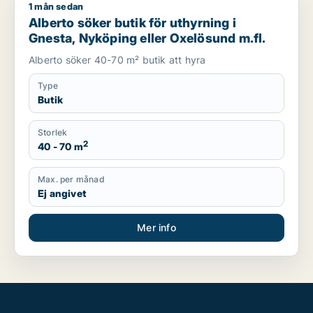
1 mån sedan
Alberto söker butik för uthyrning i Gnesta, Nyköping eller Ox
Alberto söker butik för uthyrning i
Gnesta, Nyköping eller Oxelösund m.fl.
Alberto söker 40-70 m² butik att hyra
Type
Butik
Storlek
2
40 - 70 m
Max. per månad
Ej angivet
Mer info