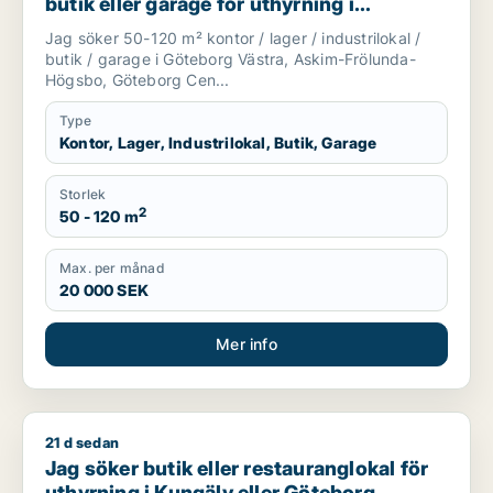
butik eller garage för uthyrning i
Göteborg Västra, Askim-Frölunda-
Jag söker 50-120 m² kontor / lager / industrilokal /
Högsbo eller Göteborg Centrum m.fl.
butik / garage i Göteborg Västra, Askim-Frölunda-
Högsbo, Göteborg Cen...
Type
Kontor, Lager, Industrilokal, Butik, Garage
Storlek
2
50 - 120 m
Max. per månad
20 000 SEK
Mer info
21 d sedan
Jag söker butik eller restauranglokal för uthyrning i Kungäl
Jag söker butik eller restauranglokal för
uthyrning i Kungälv eller Göteborg