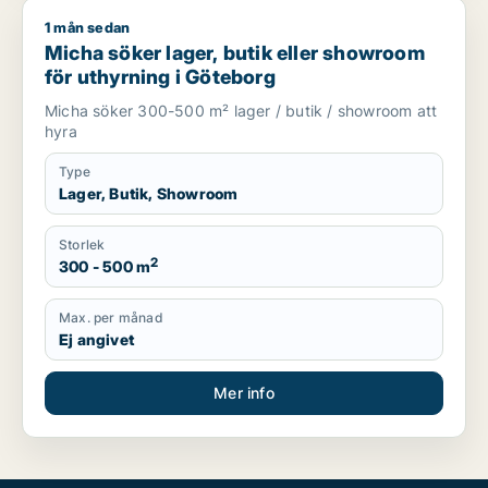
1 mån sedan
Micha söker lager, butik eller showroom för uthyrning i Göte
Micha söker lager, butik eller showroom
för uthyrning i Göteborg
Micha söker 300-500 m² lager / butik / showroom att
hyra
Type
Lager, Butik, Showroom
Storlek
2
300 - 500 m
Max. per månad
Ej angivet
Mer info