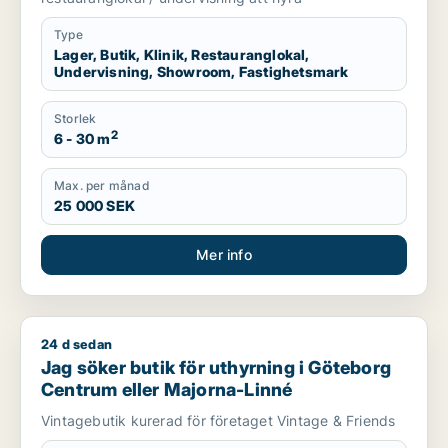
Högsbo m.fl.
Type
Lager, Butik, Klinik, Restauranglokal,
Undervisning, Showroom, Fastighetsmark
Storlek
2
6 - 30 m
Max. per månad
25 000 SEK
Mer info
24 d sedan
Jag söker butik för uthyrning i Göteborg Centrum eller Majo
Jag söker butik för uthyrning i Göteborg
Centrum eller Majorna-Linné
Vintagebutik kurerad för företaget Vintage & Friends