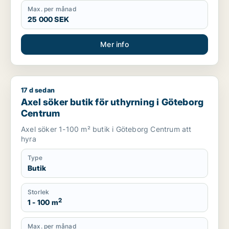
Max. per månad
25 000 SEK
Mer info
17 d sedan
Axel söker butik för uthyrning i Göteborg Centrum
Axel söker butik för uthyrning i Göteborg
Centrum
Axel söker 1-100 m² butik i Göteborg Centrum att
hyra
Type
Butik
Storlek
2
1 - 100 m
Max. per månad