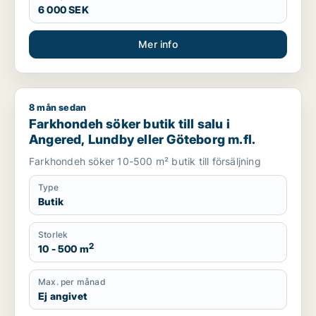
6 000 SEK
Mer info
8 mån sedan
Farkhondeh söker butik till salu i Angered, Lundby eller Göte
Farkhondeh söker butik till salu i
Angered, Lundby eller Göteborg m.fl.
Farkhondeh söker 10-500 m² butik till försäljning
Type
Butik
Storlek
2
10 - 500 m
Max. per månad
Ej angivet