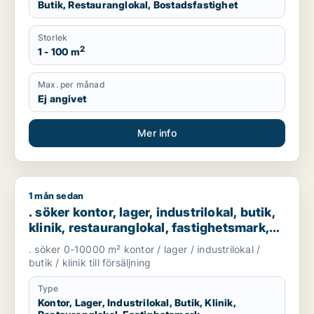
Butik, Restauranglokal, Bostadsfastighet
Storlek
2
1 - 100 m
Max. per månad
Ej angivet
Mer info
1 mån sedan
. söker kontor, lager, industrilokal, butik, klinik, restaurangl
. söker kontor, lager, industrilokal, butik,
klinik, restauranglokal, fastighetsmark,
bostadsfastighet, hotell eller garage till
. söker 0-10000 m² kontor / lager / industrilokal /
salu i Göteborg
butik / klinik till försäljning
Type
Kontor, Lager, Industrilokal, Butik, Klinik,