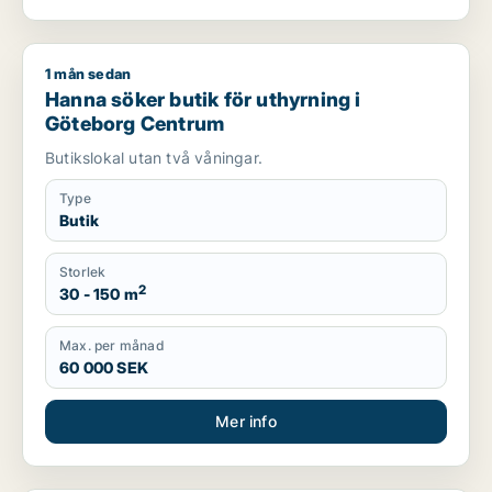
1 mån sedan
Hanna söker butik för uthyrning i Göteborg Centrum
Hanna söker butik för uthyrning i
Göteborg Centrum
Butikslokal utan två våningar.
Type
Butik
Storlek
2
30 - 150 m
Max. per månad
60 000 SEK
Mer info