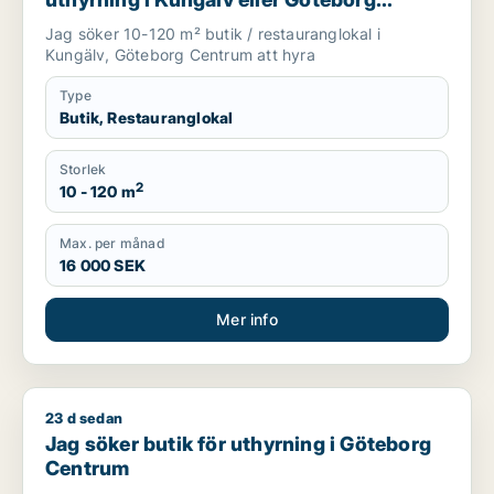
Centrum
Jag söker 10-120 m² butik / restauranglokal i
Kungälv, Göteborg Centrum att hyra
Type
Butik, Restauranglokal
Storlek
2
10 - 120 m
Max. per månad
16 000 SEK
Mer info
23 d sedan
Jag söker butik för uthyrning i Göteborg Centrum
Jag söker butik för uthyrning i Göteborg
Centrum