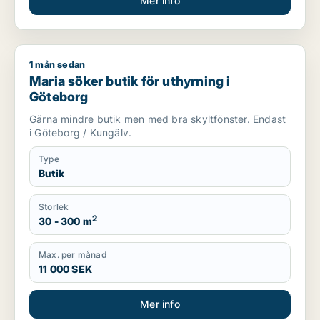
Mer info
1 mån sedan
Maria söker butik för uthyrning i Göteborg
Maria söker butik för uthyrning i
Göteborg
Gärna mindre butik men med bra skyltfönster. Endast
i Göteborg / Kungälv.
Type
Butik
Storlek
2
30 - 300 m
Max. per månad
11 000 SEK
Mer info