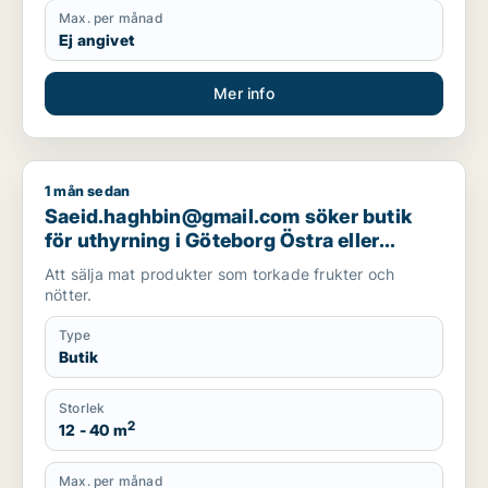
Max. per månad
Ej angivet
Mer info
1 mån sedan
Saeid.haghbin@gmail.com söker butik för uthyrning i Göteb
Saeid.haghbin@gmail.com söker butik
för uthyrning i Göteborg Östra eller
Göteborg Centrum
Att sälja mat produkter som torkade frukter och
nötter.
Type
Butik
Storlek
2
12 - 40 m
Max. per månad