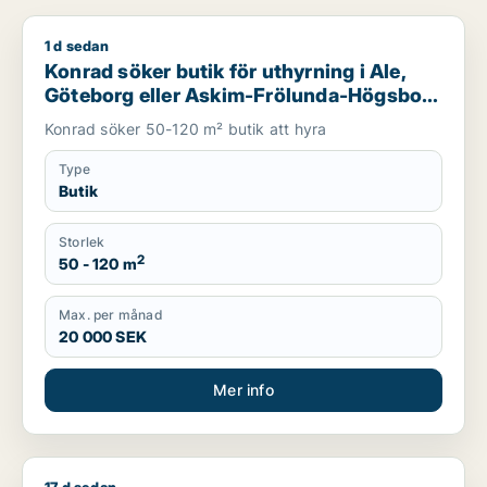
1 d sedan
Konrad söker butik för uthyrning i Ale, Göteborg eller Askim
Konrad söker butik för uthyrning i Ale,
Göteborg eller Askim-Frölunda-Högsbo
m.fl.
Konrad söker 50-120 m² butik att hyra
Type
Butik
Storlek
2
50 - 120 m
Max. per månad
20 000 SEK
Mer info