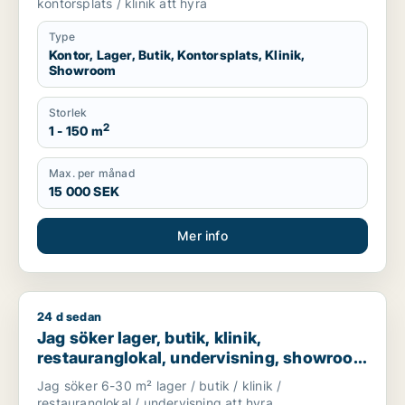
kontorsplats / klinik att hyra
Type
Kontor, Lager, Butik, Kontorsplats, Klinik,
Showroom
Storlek
2
1 - 150 m
Max. per månad
15 000 SEK
Mer info
24 d sedan
Jag söker lager, butik, klinik, restauranglokal, undervisnin
Jag söker lager, butik, klinik,
restauranglokal, undervisning, showroom
eller fastighetsmark för uthyrning i
Jag söker 6-30 m² lager / butik / klinik /
Lundby, Göteborg eller Askim-Frölunda-
restauranglokal / undervisning att hyra