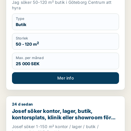
Jag söker 50-120 m² butik i Göteborg Centrum att
hyra
Type
Butik
Storlek
2
50 - 120 m
Max. per månad
25 000 SEK
Mer info
24 d sedan
Josef söker kontor, lager, butik, kontorsplats, klinik eller s
Josef söker kontor, lager, butik,
kontorsplats, klinik eller showroom för
uthyrning i Göteborg
Josef söker 1-150 m² kontor / lager / butik /