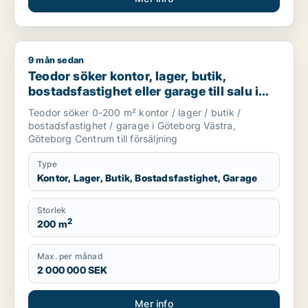
9 mån sedan
Teodor söker kontor, lager, butik, bostadsfastighet eller gar
Teodor söker kontor, lager, butik,
bostadsfastighet eller garage till salu i
Göteborg Västra eller Göteborg Centrum
Teodor söker 0-200 m² kontor / lager / butik /
bostadsfastighet / garage i Göteborg Västra,
Göteborg Centrum till försäljning
Type
Kontor, Lager, Butik, Bostadsfastighet, Garage
Storlek
2
200 m
Max. per månad
2 000 000 SEK
Mer info