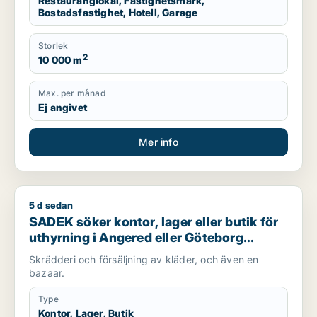
Restauranglokal, Fastighetsmark,
Bostadsfastighet, Hotell, Garage
Storlek
2
10 000 m
Max. per månad
Ej angivet
Mer info
5 d sedan
SADEK söker kontor, lager eller butik för uthyrning i Angere
SADEK söker kontor, lager eller butik för
uthyrning i Angered eller Göteborg
Centrum
Skrädderi och försäljning av kläder, och även en
bazaar.
Type
Kontor, Lager, Butik