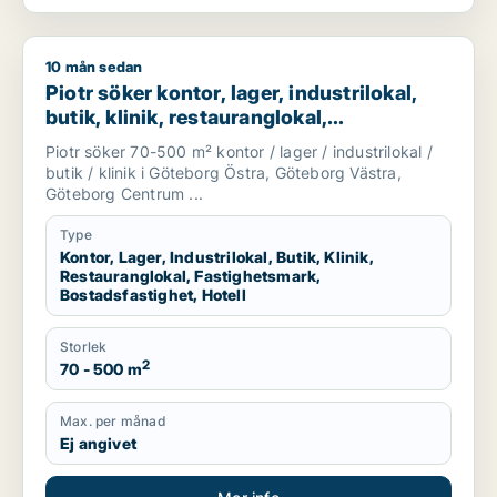
10 mån sedan
Piotr söker kontor, lager, industrilokal, butik, klinik, restaura
Piotr söker kontor, lager, industrilokal,
butik, klinik, restauranglokal,
fastighetsmark, bostadsfastighet eller
Piotr söker 70-500 m² kontor / lager / industrilokal /
hotell till salu i Göteborg
butik / klinik i Göteborg Östra, Göteborg Västra,
Göteborg Centrum ...
Type
Kontor, Lager, Industrilokal, Butik, Klinik,
Restauranglokal, Fastighetsmark,
Bostadsfastighet, Hotell
Storlek
2
70 - 500 m
Max. per månad
Ej angivet