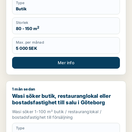
Type
Butik
Storlek
2
80 - 150 m
Max. per månad
5 000 SEK
Mer info
1 mån sedan
Wasi söker butik, restauranglokal eller bostadsfastighet till 
Wasi söker butik, restauranglokal eller
bostadsfastighet till salu i Göteborg
Wasi söker 1-100 m² butik / restauranglokal /
bostadsfastighet till försäljning
Type