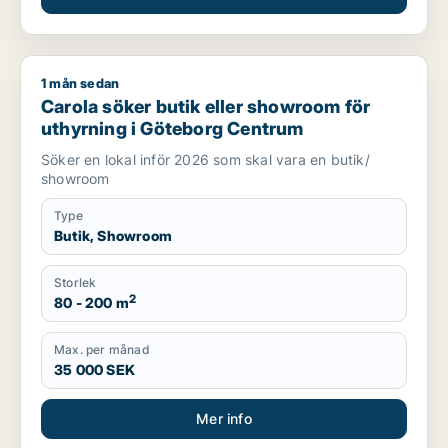
1 mån sedan
Carola söker butik eller showroom för uthyrning i Göteborg 
Carola söker butik eller showroom för
uthyrning i Göteborg Centrum
Söker en lokal inför 2026 som skal vara en butik/
showroom
Type
Butik, Showroom
Storlek
2
80 - 200 m
Max. per månad
35 000 SEK
Mer info