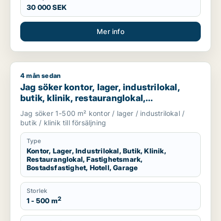
30 000 SEK
Mer info
4 mån sedan
Jag söker kontor, lager, industrilokal, butik, klinik, restauran
Jag söker kontor, lager, industrilokal,
butik, klinik, restauranglokal,
fastighetsmark, bostadsfastighet, hotell
Jag söker 1-500 m² kontor / lager / industrilokal /
eller garage till salu i Linköping,
butik / klinik till försäljning
Falkenberg eller Varberg m.fl.
Type
Kontor, Lager, Industrilokal, Butik, Klinik,
Restauranglokal, Fastighetsmark,
Bostadsfastighet, Hotell, Garage
Storlek
2
1 - 500 m