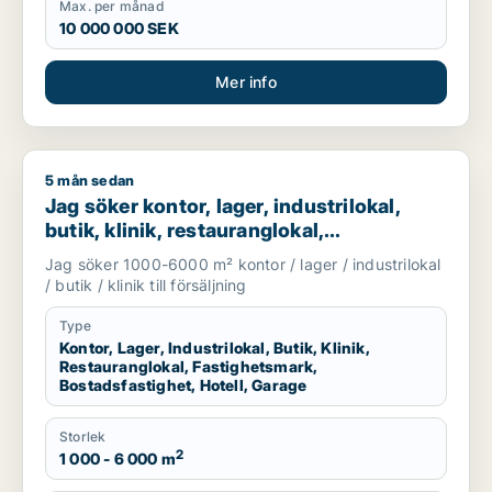
Max. per månad
10 000 000 SEK
Mer info
5 mån sedan
Jag söker kontor, lager, industrilokal, butik, klinik, restauran
Jag söker kontor, lager, industrilokal,
butik, klinik, restauranglokal,
fastighetsmark, bostadsfastighet, hotell
Jag söker 1000-6000 m² kontor / lager / industrilokal
eller garage till salu i Härryda, Partille
/ butik / klinik till försäljning
eller Öckerö m.fl.
Type
Kontor, Lager, Industrilokal, Butik, Klinik,
Restauranglokal, Fastighetsmark,
Bostadsfastighet, Hotell, Garage
Storlek
2
1 000 - 6 000 m