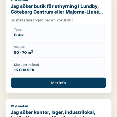
17 d sedan
Jag söker butik för uthyrning i Lundby, Göteborg Centrum el
Jag söker butik för uthyrning i Lundby,
Göteborg Centrum eller Majorna-Linné
m.fl.
Sushirestaurangen har en köksfläkt.
Type
Butik
Storlek
2
50 - 70 m
Max. per månad
15 000 SEK
Mer info
19 d sedan
Jag söker kontor, lager, industrilokal, butik eller garage f
Jag söker kontor, lager, industrilokal,