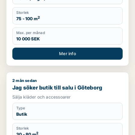
Storlek
2
75 - 100 m
Max. per månad
10 000 SEK
Mer info
2 mån sedan
Jag söker butik till salu i Göteborg
Jag söker butik till salu i Göteborg
Sälja kläder och accessoarer
Type
Butik
Storlek
2
30 - 80 m