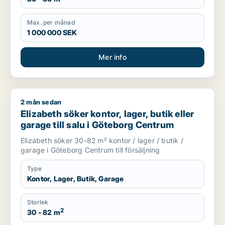
Max. per månad
1 000 000 SEK
Mer info
2 mån sedan
Elizabeth söker kontor, lager, butik eller garage till salu i 
Elizabeth söker kontor, lager, butik eller
garage till salu i Göteborg Centrum
Elizabeth söker 30-82 m² kontor / lager / butik /
garage i Göteborg Centrum till försäljning
Type
Kontor, Lager, Butik, Garage
Storlek
2
30 - 82 m