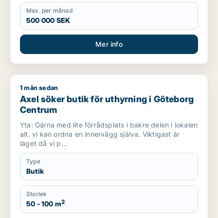
Max. per månad
500 000 SEK
Mer info
1 mån sedan
Axel söker butik för uthyrning i Göteborg Centrum
Axel söker butik för uthyrning i Göteborg
Centrum
Yta: Gärna med lite förrådsplats i bakre delen i lokalen
alt. vi kan ordna en innervägg själva. Viktigast är
läget då vi p...
Type
Butik
Storlek
2
50 - 100 m