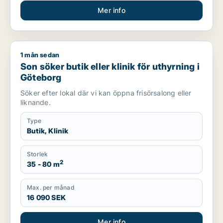
Mer info
1 mån sedan
Son söker butik eller klinik för uthyrning i Göteborg
Son söker butik eller klinik för uthyrning i
Göteborg
Söker efter lokal där vi kan öppna frisörsalong eller
liknande.
Type
Butik, Klinik
Storlek
2
35 - 80 m
Max. per månad
16 090 SEK
Mer info