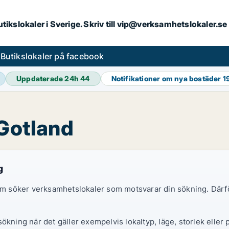
butikslokaler i Sverige. Skriv till vip@verksamhetslokaler.s
s
Butikslokaler på facebook
Uppdaterade 24h
44
Notifikationer om nya bostäder
1
 Gotland
g
 som söker verksamhetslokaler som motsvarar din sökning. Därf
ökning när det gäller exempelvis lokaltyp, läge, storlek eller 