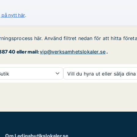
 på nytt här
.
rningsprocess här. Använd filtret nedan för att hitta föret
87 40 eller mail:
vip@verksamhetslokaler.se
.
utik
Vill du hyra ut eller sälja dina
Om Ledigabutikslokaler.se