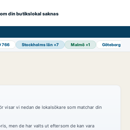
e om din butikslokal saknas
9 766
Stockholms län
+
7
Malmö
+
1
Göteborg
+
1
ör visar vi nedan de lokalsökare som matchar din
pris, men de har valts ut eftersom de kan vara