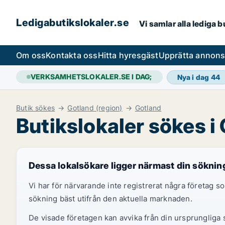
Ledigabutikslokaler.se
Vi samlar alla lediga 
Om oss
Kontakta oss
Hitta hyresgäst
Upprätta annon
VERKSAMHETSLOKALER.SE I DAG;
Nya i dag
44
Butik sökes
Gotland (region)
Gotland
Butikslokaler sökes i
Dessa lokalsökare ligger närmast din söknin
Vi har för närvarande inte registrerat några företag
sökning bäst utifrån den aktuella marknaden.
De visade företagen kan avvika från din ursprungliga s