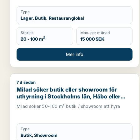
Type
Lager, Butik, Restauranglokal
Storlek
Max. per månad
2
20 - 100 m
15 000 SEK
Mer info
7 d sedan
Milad söker butik eller showroom för uthyrning i S
Milad söker butik eller showroom för
uthyrning i Stockholms län, Håbo eller
Knivsta
Milad söker 50-100 m² butik / showroom att hyra
Type
Butik, Showroom