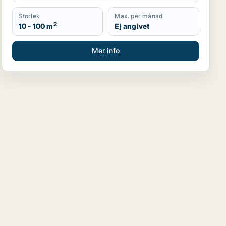
Storlek
Max. per månad
2
10 - 100 m
Ej angivet
Mer info
anglokal, fastighetsmark, bostadsfastighet eller hotell till 