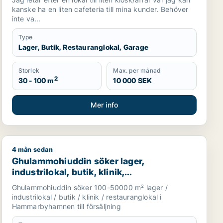
kanske ha en liten cafeteria till mina kunder. Behöver
inte va...
Type
Lager, Butik, Restauranglokal, Garage
Storlek
Max. per månad
2
30 - 100 m
10 000 SEK
Mer info
4 mån sedan
m.fl.
till salu i Huddinge, Tyresö eller Nacka m.fl.
Ghulammohiuddin söker lager, industrilokal, butik, kli
Ghulammohiuddin söker lager,
industrilokal, butik, klinik,
restauranglokal, fastighetsmark,
Ghulammohiuddin söker 100-50000 m² lager /
bostadsfastighet eller garage till salu i
industrilokal / butik / klinik / restauranglokal i
Hammarbyhamnen
Hammarbyhamnen till försäljning