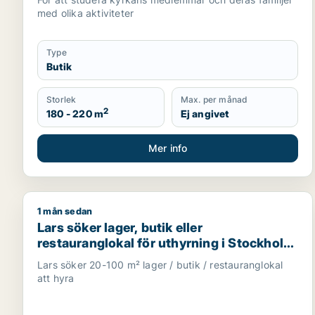
med olika aktiviteter
Type
Butik
Storlek
Max. per månad
2
180 - 220 m
Ej angivet
Mer info
1 mån sedan
Lars söker lager, butik eller restauranglokal för u
Lars söker lager, butik eller
restauranglokal för uthyrning i Stockholm
Innerstad, Kungsholmen eller Vasastan
Lars söker 20-100 m² lager / butik / restauranglokal
m.fl.
att hyra