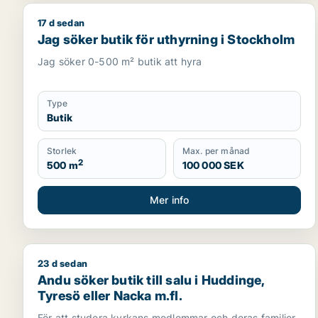
17 d sedan
Jag söker butik för uthyrning i Stockholm
Jag söker butik för uthyrning i Stockholm
Jag söker 0-500 m² butik att hyra
Type
Butik
Storlek
Max. per månad
2
500 m
100 000 SEK
Mer info
23 d sedan
Andu söker butik till salu i Huddinge, Tyresö eller 
Andu söker butik till salu i Huddinge,
Tyresö eller Nacka m.fl.
För att studera kyrkans medlemmar och deras familjer