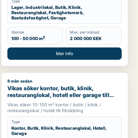
Type
Lager, Industrilokal, Butik, Klinik,
Restauranglokal, Fastighetsmark,
Bostadsfastighet, Garage
Storlek
Max. per månad
2
100 - 50 000 m
2 000 000 SEK
Mer info
8 mån sedan
fälla, Sollentuna eller Nacka m.fl.
Vikas söker kontor, butik, klinik, restauranglokal, hotel
Vikas söker kontor, butik, klinik,
restauranglokal, hotell eller garage till
salu i Upplands Väsby, Vallentuna eller
Vikas söker 10-100 m² kontor / butik / klinik /
Österåker m.fl.
restauranglokal / hotell till försäljning
Type
Kontor, Butik, Klinik, Restauranglokal, Hotell,
Garage