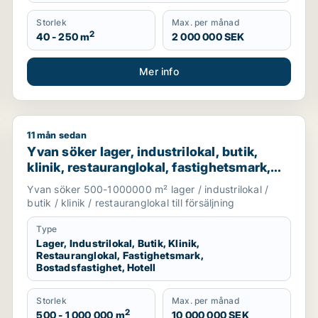
Storlek
Max. per månad
2
40 - 250 m
2 000 000 SEK
Mer info
11 mån sedan
kholm Innerstad eller Södermalm m.fl.
Yvan söker lager, industrilokal, butik, klinik, restaur
Yvan söker lager, industrilokal, butik,
klinik, restauranglokal, fastighetsmark,
bostadsfastighet eller hotell till salu i
Yvan söker 500-1000000 m² lager / industrilokal /
Stockholm
butik / klinik / restauranglokal till försäljning
Type
Lager, Industrilokal, Butik, Klinik,
Restauranglokal, Fastighetsmark,
Bostadsfastighet, Hotell
Storlek
Max. per månad
2
500 - 1 000 000 m
10 000 000 SEK