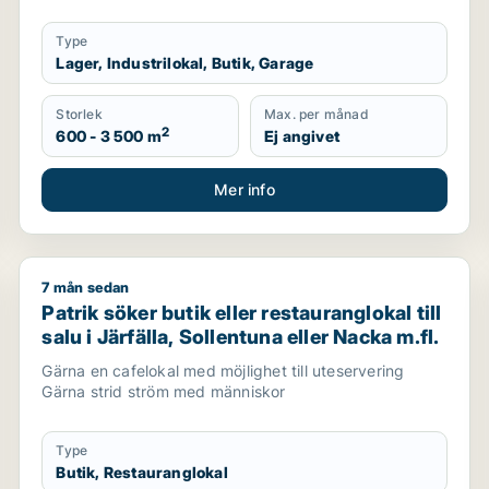
Type
Lager, Industrilokal, Butik, Garage
Storlek
Max. per månad
2
600 - 3 500 m
Ej angivet
Mer info
7 mån sedan
tockholms län, Håbo eller Knivsta
Patrik söker butik eller restauranglokal till salu i Jär
Patrik söker butik eller restauranglokal till
salu i Järfälla, Sollentuna eller Nacka m.fl.
Gärna en cafelokal med möjlighet till uteservering
Gärna strid ström med människor
Type
Butik, Restauranglokal