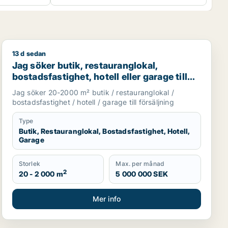
13 d sedan
.
, showroom eller garage för uthyrning i Stockholm
Jag söker butik, restauranglokal, bostadsfastighet, hote
Jag söker butik, restauranglokal,
bostadsfastighet, hotell eller garage till
salu i Stockholms län
Jag söker 20-2000 m² butik / restauranglokal /
bostadsfastighet / hotell / garage till försäljning
Type
Butik, Restauranglokal, Bostadsfastighet, Hotell,
Garage
Storlek
Max. per månad
2
20 - 2 000 m
5 000 000 SEK
Mer info