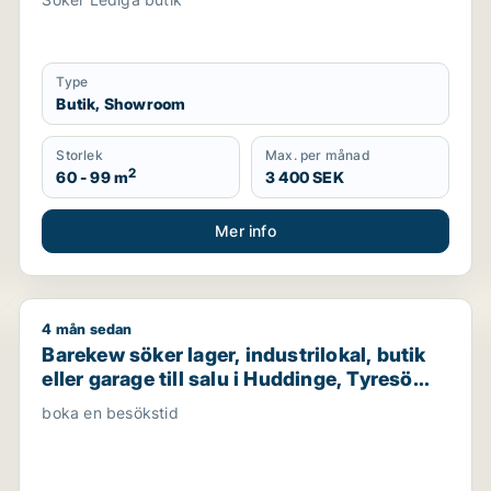
Type
Butik, Showroom
Storlek
Max. per månad
2
60 - 99 m
3 400 SEK
Mer info
4 mån sedan
thyrning i Stockholm Innerstad, Kungsholmen eller Vasastan 
Barekew söker lager, industrilokal, butik eller garage 
Barekew söker lager, industrilokal, butik
eller garage till salu i Huddinge, Tyresö
eller Nacka m.fl.
boka en besökstid