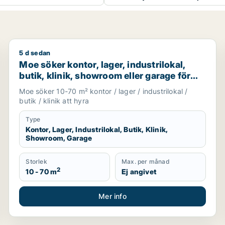
5 d sedan
g i Stockholm Innerstad, Kungsholmen eller Södermalm m.fl
Moe söker kontor, lager, industrilokal, butik, klinik
Moe söker kontor, lager, industrilokal,
butik, klinik, showroom eller garage för
uthyrning i Stockholm
Moe söker 10-70 m² kontor / lager / industrilokal /
butik / klinik att hyra
Type
Kontor, Lager, Industrilokal, Butik, Klinik,
Showroom, Garage
Storlek
Max. per månad
2
10 - 70 m
Ej angivet
Mer info