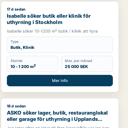
17 d sedan
Isabelle söker butik eller klinik för uthyrning i Stockho
Isabelle söker butik eller klinik för
uthyrning i Stockholm
Isabelle söker 10-1200 m² butik / klinik att hyra
Type
Butik, Klinik
Storlek
Max. per månad
2
10 - 1 200 m
25 000 SEK
Mer info
18 d sedan
anderyd, Sollentuna eller Sundbyberg m.fl.
ASKO söker lager, butik, restauranglokal eller garage fö
ASKO söker lager, butik, restauranglokal
eller garage för uthyrning i Upplands
Väsby, Vallentuna eller Järfälla m.fl.
Jag letar efter en lokal till liten kiosk/affär var jag kan