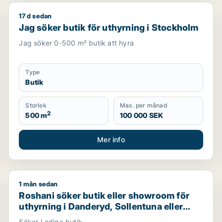
17 d sedan
Jag söker butik för uthyrning i Stockholm
Jag söker butik för uthyrning i Stockholm
Jag söker 0-500 m² butik att hyra
Type
Butik
Storlek
Max. per månad
2
500 m
100 000 SEK
Mer info
1 mån sedan
Nacka m.fl.
Roshani söker butik eller showroom för uthyrning i D
Roshani söker butik eller showroom för
uthyrning i Danderyd, Sollentuna eller
Sundbyberg m.fl.
Söker Lediga butik