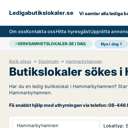
Ledigabutikslokaler.se
Vi samlar alla lediga 
Om oss
Kontakta oss
Hitta hyresgäst
Upprätta annon
VERKSAMHETSLOKALER.SE I DAG;
Nya i dag
1
Butik sökes
Stockholm
Hammarbyhamnen
Butikslokaler sökes
Har du en ledig butikslokal i Hammarbyhamnen? Starta 
Hammarbyhamnen.
Få snabbt hjälp med uthyrningen via telefon: 08-446 8
Hammarbyhamnen
Lokaltyp:
B