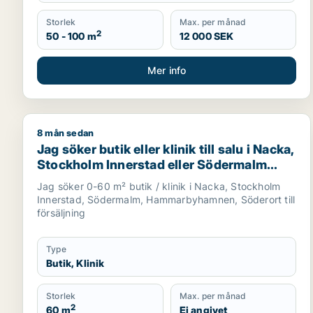
Storlek
Max. per månad
2
50 - 100 m
12 000 SEK
Mer info
8 mån sedan
Jag söker butik eller klinik till salu i Nacka, Stoc
Jag söker butik eller klinik till salu i Nacka,
Stockholm Innerstad eller Södermalm
m.fl.
Jag söker 0-60 m² butik / klinik i Nacka, Stockholm
Innerstad, Södermalm, Hammarbyhamnen, Söderort till
försäljning
Type
Butik, Klinik
Storlek
Max. per månad
2
60 m
Ej angivet