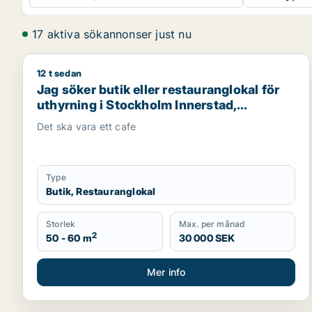
17 aktiva sökannonser just nu
12 t sedan
Jag söker butik eller restauranglokal för uthyrnin
Jag söker butik eller restauranglokal för
uthyrning i Stockholm Innerstad,
Kungsholmen eller Södermalm m.fl.
Det ska vara ett cafe
Type
Butik, Restauranglokal
Storlek
Max. per månad
2
50 - 60 m
30 000 SEK
Mer info