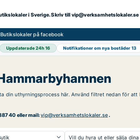
butikslokaler i Sverige. Skriv till vip@verksamhetslokaler.s
s
Butikslokaler på facebook
Uppdaterade 24h
16
Notifikationer om nya bostäder
13
 i Hammarbyhamnen
din uthyrningsprocess här. Använd filtret nedan för att h
87 40 eller mail:
vip@verksamhetslokaler.se
.
utik
Vill du hyra ut eller sälja dina