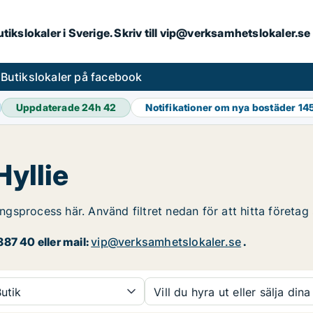
butikslokaler i Sverige. Skriv till vip@verksamhetslokaler.s
s
Butikslokaler på facebook
Uppdaterade 24h
42
Notifikationer om nya bostäder
14
Hyllie
ingsprocess här. Använd filtret nedan för att hitta företag 
87 40 eller mail:
vip@verksamhetslokaler.se
.
utik
Vill du hyra ut eller sälja dina