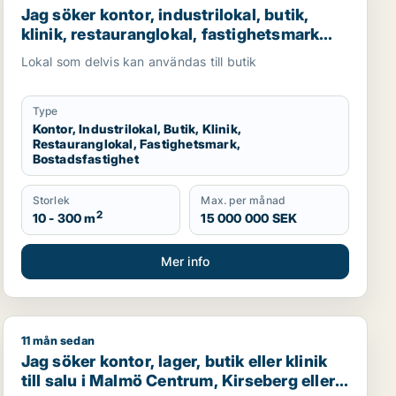
Jag söker kontor, industrilokal, butik,
klinik, restauranglokal, fastighetsmark
eller bostadsfastighet till salu i Malmö
Lokal som delvis kan användas till butik
Type
Kontor, Industrilokal, Butik, Klinik,
Restauranglokal, Fastighetsmark,
Bostadsfastighet
Storlek
Max. per månad
2
10 - 300 m
15 000 000 SEK
Mer info
11 mån sedan
ll salu i Malmö Centrum, Limhamn/Bunkeflo eller Hyllie
Jag söker kontor, lager, butik eller klinik till salu i M
Jag söker kontor, lager, butik eller klinik
till salu i Malmö Centrum, Kirseberg eller