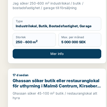
Skåne
Jag söker 250-600 m² industrilokal / butik /
bostadsfastighet / garage till försäljning
Type
Industrilokal, Butik, Bostadsfastighet, Garage
Storlek
Max. per månad
2
250 - 600 m
5 000 000 SEK
Mer info
17 d sedan
Ghassan söker butik eller restauranglokal för uthyr
Ghassan söker butik eller restauranglokal
för uthyrning i Malmö Centrum, Kirseberg
eller Husie m.fl.
Ghassan söker 45-100 m² butik / restauranglokal att
hyra