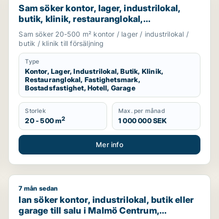
Sam söker kontor, lager, industrilokal,
butik, klinik, restauranglokal,
fastighetsmark, bostadsfastighet, hotell
Sam söker 20-500 m² kontor / lager / industrilokal /
eller garage till salu i Malmö
butik / klinik till försäljning
Type
Kontor, Lager, Industrilokal, Butik, Klinik,
Restauranglokal, Fastighetsmark,
Bostadsfastighet, Hotell, Garage
Storlek
Max. per månad
2
20 - 500 m
1 000 000 SEK
Mer info
7 mån sedan
r garage till salu i Skåne
Ian söker kontor, industrilokal, butik eller garage ti
Ian söker kontor, industrilokal, butik eller
garage till salu i Malmö Centrum,