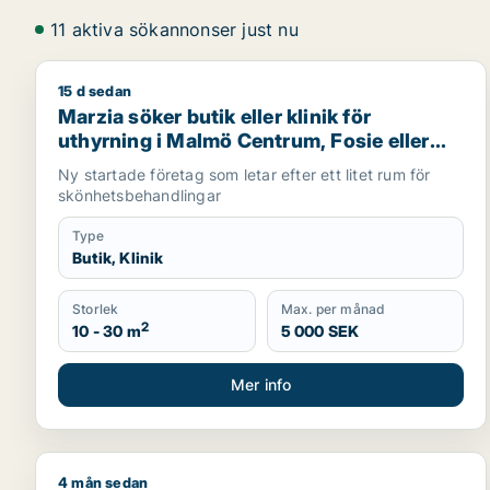
11 aktiva sökannonser just nu
15 d sedan
Marzia söker butik eller klinik för uthyrning i Mal
Marzia söker butik eller klinik för
uthyrning i Malmö Centrum, Fosie eller
Limhamn/Bunkeflo m.fl.
Ny startade företag som letar efter ett litet rum för
skönhetsbehandlingar
Type
Butik, Klinik
Storlek
Max. per månad
2
10 - 30 m
5 000 SEK
Mer info
4 mån sedan
Jag söker kontor, lager, industrilokal, butik, klinik