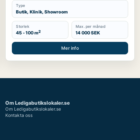
Type
Butik, Klinik, Showroom
Storlek
Max. per månad
2
45 - 100 m
14 000 SEK
Mer info
Om Ledigabutikslokaler.se
Om Ledigabutikslokaler.se
Kontakta oss