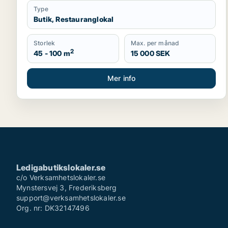
Type
Butik, Restauranglokal
Storlek
Max. per månad
2
45 - 100 m
15 000 SEK
Mer info
Ledigabutikslokaler.se
c/o Verksamhetslokaler.se
Mynstersvej 3, Frederiksberg
support@verksamhetslokaler.se
Org. nr: DK32147496