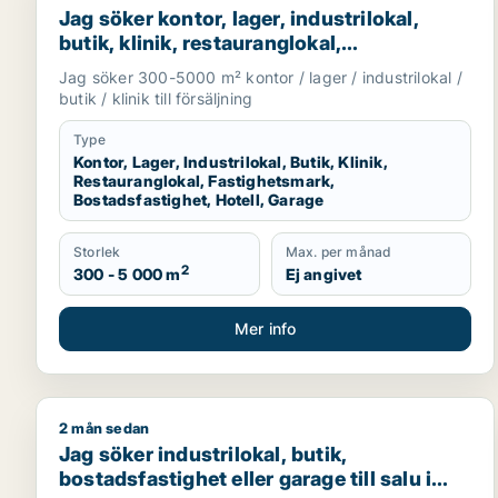
Jag söker kontor, lager, industrilokal,
butik, klinik, restauranglokal,
fastighetsmark, bostadsfastighet, hotell
Jag söker 300-5000 m² kontor / lager / industrilokal /
eller garage till salu i Malmö
butik / klinik till försäljning
Type
Kontor, Lager, Industrilokal, Butik, Klinik,
Restauranglokal, Fastighetsmark,
Bostadsfastighet, Hotell, Garage
Storlek
Max. per månad
2
300 - 5 000 m
Ej angivet
Mer info
2 mån sedan
Jag söker industrilokal, butik, bostadsfastighet elle
Jag söker industrilokal, butik,
bostadsfastighet eller garage till salu i