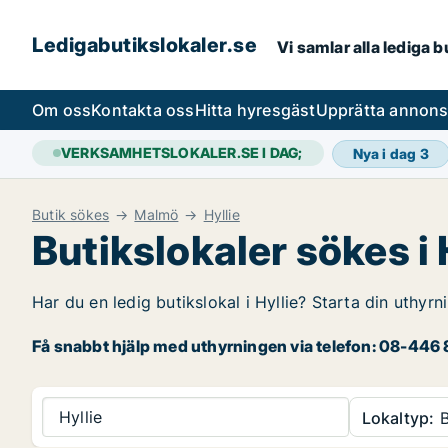
Ledigabutikslokaler.se
Vi samlar alla lediga 
Om oss
Kontakta oss
Hitta hyresgäst
Upprätta annon
VERKSAMHETSLOKALER.SE I DAG;
Nya i dag
3
Butik sökes
Malmö
Hyllie
Butikslokaler sökes i 
Har du en ledig butikslokal i Hyllie? Starta din uthyrn
Få snabbt hjälp med uthyrningen via telefon: 08-446 8
Hyllie
Lokaltyp:
B