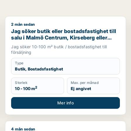
2 mån sedan
mö Centrum, Fosie eller Limhamn/Bunkeflo m.fl.
Jag söker butik eller bostadsfastighet till salu i Mal
Jag söker butik eller bostadsfastighet till
salu i Malmö Centrum, Kirseberg eller
Fosie m.fl.
Jag söker 10-100 m² butik / bostadsfastighet till
försäljning
Type
Butik, Bostadsfastighet
Storlek
Max. per månad
2
10 - 100 m
Ej angivet
Mer info
4 mån sedan
, restauranglokal, fastighetsmark, bostadsfastighet, hotell e
Sam söker kontor, lager, industrilokal, butik, klinik, 