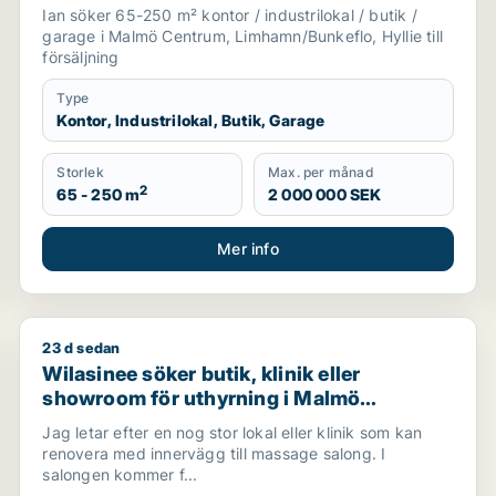
Limhamn/Bunkeflo eller Hyllie
Ian söker 65-250 m² kontor / industrilokal / butik /
garage i Malmö Centrum, Limhamn/Bunkeflo, Hyllie till
försäljning
Type
Kontor, Industrilokal, Butik, Garage
Storlek
Max. per månad
2
65 - 250 m
2 000 000 SEK
Mer info
23 d sedan
ning i Malmö Centrum, Kirseberg eller Husie m.fl.
Wilasinee söker butik, klinik eller showroom för uth
Wilasinee söker butik, klinik eller
showroom för uthyrning i Malmö
Centrum, Limhamn/Bunkeflo eller Hyllie
Jag letar efter en nog stor lokal eller klinik som kan
m.fl.
renovera med innervägg till massage salong. I
salongen kommer f...