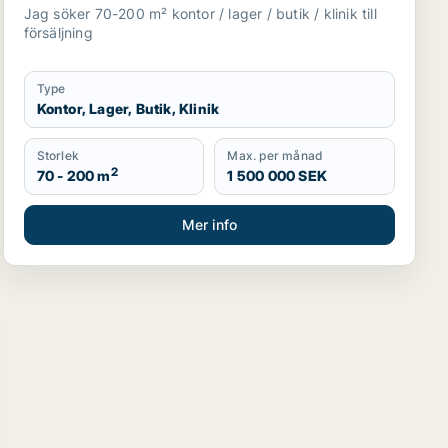
Husie m.fl.
Jag söker 70-200 m² kontor / lager / butik / klinik till
försäljning
Type
Kontor, Lager, Butik, Klinik
Storlek
Max. per månad
2
70 - 200 m
1 500 000 SEK
Mer info
yrning i Malmö Centrum, Limhamn/Bunkeflo eller Hyllie m.fl