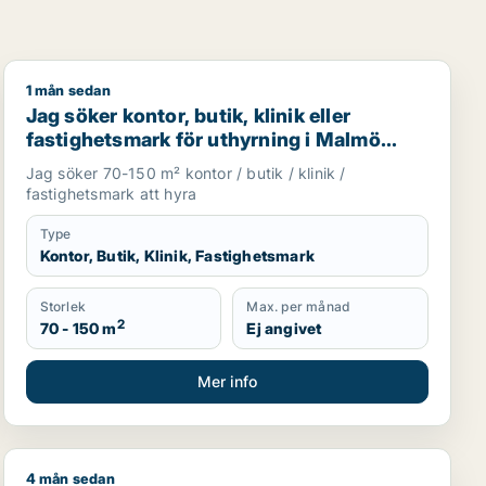
1 mån sedan
mö Centrum, Kirseberg eller Fosie m.fl.
Jag söker kontor, butik, klinik eller fastighetsmark fö
Jag söker kontor, butik, klinik eller
fastighetsmark för uthyrning i Malmö
Centrum, Kirseberg eller Husie m.fl.
Jag söker 70-150 m² kontor / butik / klinik /
fastighetsmark att hyra
Type
Kontor, Butik, Klinik, Fastighetsmark
Storlek
Max. per månad
2
70 - 150 m
Ej angivet
Mer info
4 mån sedan
ller garage till salu i Malmö
restauranglokal, fastighetsmark, bostadsfastighet, hotell el
Jag söker kontor, industrilokal, butik, klinik, restauran