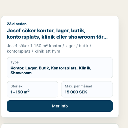
23 d sedan
garage för uthyrning i Göteborg Västra, Askim-Frölunda-Hög
Josef söker kontor, lager, butik, kontorsplats, klinik 
Josef söker kontor, lager, butik,
kontorsplats, klinik eller showroom för
uthyrning i Göteborg
Josef söker 1-150 m² kontor / lager / butik /
kontorsplats / klinik att hyra
Type
Kontor, Lager, Butik, Kontorsplats, Klinik,
Showroom
Storlek
Max. per månad
2
1 - 150 m
15 000 SEK
Mer info