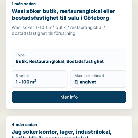
1 mån sedan
ndervisning, showroom eller fastighetsmark för uthyrning i
Wasi söker butik, restauranglokal eller bostadsfastigh
Wasi söker butik, restauranglokal eller
bostadsfastighet till salu i Göteborg
Wasi söker 1-100 m² butik / restauranglokal /
bostadsfastighet till försäljning
Type
Butik, Restauranglokal, Bostadsfastighet
Storlek
Max. per månad
2
1 - 100 m
Ej angivet
Mer info
4 mån sedan
Jag söker kontor, lager, industrilokal, butik, klinik, 
Jag söker kontor, lager, industrilokal,