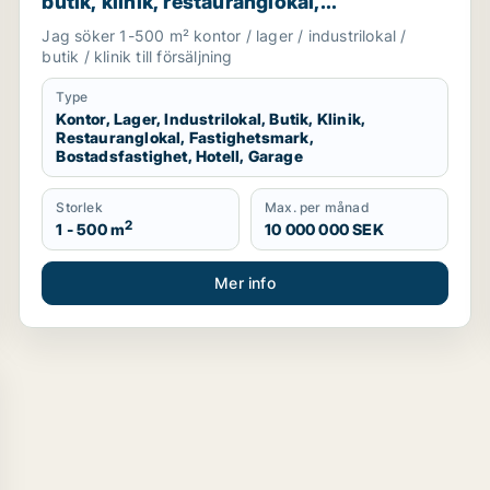
butik, klinik, restauranglokal,
fastighetsmark, bostadsfastighet, hotell
Jag söker 1-500 m² kontor / lager / industrilokal /
eller garage till salu i Linköping,
butik / klinik till försäljning
Falkenberg eller Varberg m.fl.
Type
Kontor, Lager, Industrilokal, Butik, Klinik,
Restauranglokal, Fastighetsmark,
Bostadsfastighet, Hotell, Garage
Storlek
Max. per månad
2
1 - 500 m
10 000 000 SEK
Mer info
ning i Göteborg