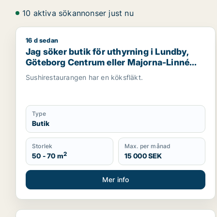
10 aktiva sökannonser just nu
16 d sedan
Jag söker butik för uthyrning i Lundby, Göteborg C
Jag söker butik för uthyrning i Lundby,
Göteborg Centrum eller Majorna-Linné
m.fl.
Sushirestaurangen har en köksfläkt.
Type
Butik
Storlek
Max. per månad
2
50 - 70 m
15 000 SEK
Mer info