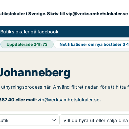
butikslokaler i Sverige. Skriv till vip@verksamhetslokaler.s
s
Butikslokaler på facebook
Uppdaterade 24h
73
Notifikationer om nya bostäder
3 
i Johanneberg
 uthyrningsprocess här. Använd filtret nedan för att hitta
87 40 eller mail:
vip@verksamhetslokaler.se
.
utik
Vill du hyra ut eller sälja dina