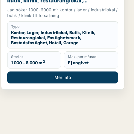
butik, klinik, restauranglokal,
fastighetsmark, bostadsfastighet, hotell
Jag söker 1000-6000 m² kontor / lager / industrilokal /
eller garage till salu i Härryda, Partille eller
butik / klinik till försäljning
Öckerö m.fl.
Type
Kontor, Lager, Industrilokal, Butik, Klinik,
Restauranglokal, Fastighetsmark,
Bostadsfastighet, Hotell, Garage
Storlek
Max. per månad
2
1 000 - 6 000 m
Ej angivet
Mer info