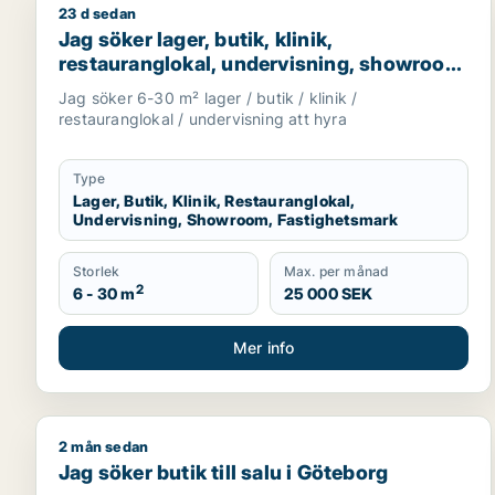
23 d sedan
Jag söker lager, butik, klinik, restauranglokal, u
Jag söker lager, butik, klinik,
restauranglokal, undervisning, showroom
eller fastighetsmark för uthyrning i
Jag söker 6-30 m² lager / butik / klinik /
Lundby, Göteborg eller Askim-Frölunda-
restauranglokal / undervisning att hyra
Högsbo m.fl.
Type
Lager, Butik, Klinik, Restauranglokal,
Undervisning, Showroom, Fastighetsmark
Storlek
Max. per månad
2
6 - 30 m
25 000 SEK
Mer info
2 mån sedan
Jag söker butik till salu i Göteborg
Jag söker butik till salu i Göteborg