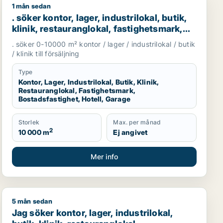
1 mån sedan
 Lundby, Göteborg eller Askim-Frölunda-Högsbo m.fl.
et till salu i Göteborg
. söker kontor, lager, industrilokal, butik, klinik, resta
. söker kontor, lager, industrilokal, butik,
klinik, restauranglokal, fastighetsmark,
bostadsfastighet, hotell eller garage till
. söker 0-10000 m² kontor / lager / industrilokal / butik
salu i Göteborg
/ klinik till försäljning
Type
Kontor, Lager, Industrilokal, Butik, Klinik,
Restauranglokal, Fastighetsmark,
Bostadsfastighet, Hotell, Garage
Storlek
Max. per månad
2
10 000 m
Ej angivet
Mer info
5 mån sedan
restauranglokal, fastighetsmark, bostadsfastighet, hotell ell
Jag söker kontor, lager, industrilokal, butik, klinik, res
Jag söker kontor, lager, industrilokal,