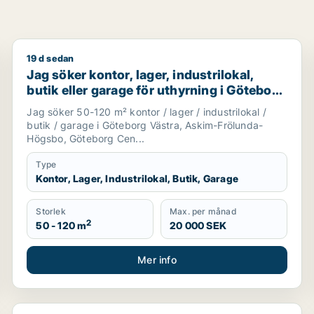
19 d sedan
entrum eller Majorna-Linné m.fl.
Jag söker kontor, lager, industrilokal, butik eller 
Jag söker kontor, lager, industrilokal,
butik eller garage för uthyrning i Göteborg
Västra, Askim-Frölunda-Högsbo eller
Jag söker 50-120 m² kontor / lager / industrilokal /
Göteborg Centrum m.fl.
butik / garage i Göteborg Västra, Askim-Frölunda-
Högsbo, Göteborg Cen...
Type
Kontor, Lager, Industrilokal, Butik, Garage
Storlek
Max. per månad
2
50 - 120 m
20 000 SEK
Mer info