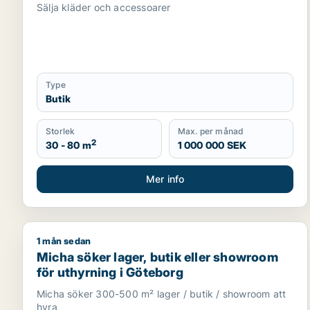
Sälja kläder och accessoarer
Type
Butik
Storlek
Max. per månad
2
30 - 80 m
1 000 000 SEK
Mer info
1 mån sedan
Micha söker lager, butik eller showroom för uthyr
Micha söker lager, butik eller showroom
för uthyrning i Göteborg
Micha söker 300-500 m² lager / butik / showroom att
hyra