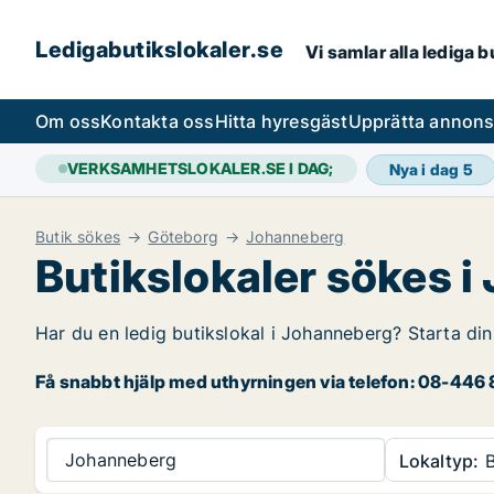
Ledigabutikslokaler.se
Vi samlar alla lediga 
Om oss
Kontakta oss
Hitta hyresgäst
Upprätta annon
VERKSAMHETSLOKALER.SE I DAG;
Nya i dag
5
Butik sökes
Göteborg
Johanneberg
Butikslokaler sökes 
Har du en ledig butikslokal i Johanneberg? Starta din
Få snabbt hjälp med uthyrningen via telefon: 08-446 8
Johanneberg
Lokaltyp:
B