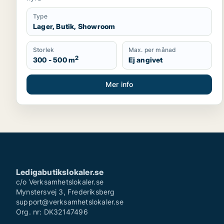
Type
Lager, Butik, Showroom
Storlek
Max. per månad
2
300 - 500 m
Ej angivet
Mer info
Ledigabutikslokaler.se
c/o Verksamhetslokaler.se
Mynstersvej 3, Frederiksberg
support@verksamhetslokaler.se
Org. nr: DK32147496