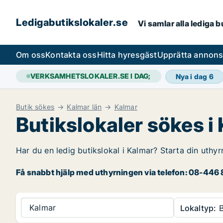
Ledigabutikslokaler.se
Vi samlar alla lediga 
Om oss
Kontakta oss
Hitta hyresgäst
Upprätta annon
VERKSAMHETSLOKALER.SE I DAG;
Nya i dag
6
Butik sökes
Kalmar län
Kalmar
Butikslokaler sökes i
Har du en ledig butikslokal i Kalmar? Starta din uthyr
Få snabbt hjälp med uthyrningen via telefon: 08-446 8
Kalmar
Lokaltyp:
B