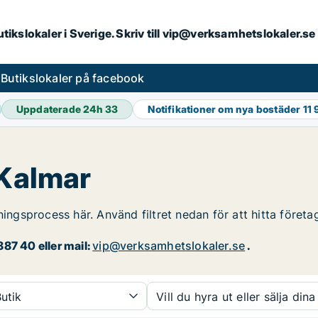
butikslokaler i Sverige. Skriv till vip@verksamhetslokaler.s
s
Butikslokaler på facebook
Uppdaterade 24h
33
Notifikationer om nya bostäder
11 
 Kalmar
ningsprocess här. Använd filtret nedan för att hitta företa
87 40 eller mail:
vip@verksamhetslokaler.se
.
utik
Vill du hyra ut eller sälja dina