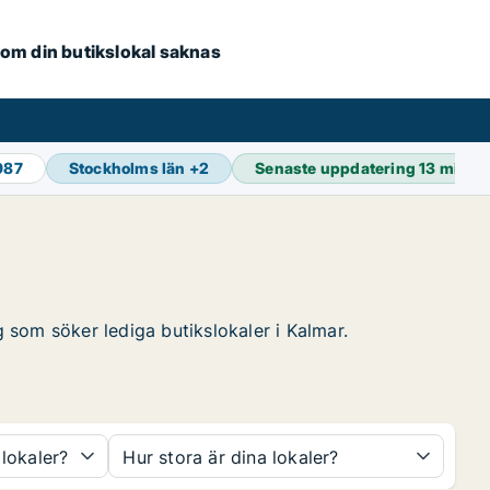
e om din butikslokal saknas
987
Stockholms län
+
2
Senaste uppdatering
13 min s
g som söker lediga butikslokaler i Kalmar.
 lokaler?
Hur stora är dina lokaler?