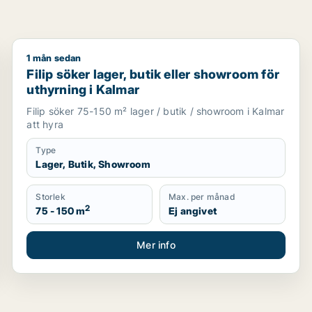
1 mån sedan
g i Mörbylånga eller Kalmar
Filip söker lager, butik eller showroom för uthyrning
Filip söker lager, butik eller showroom för
uthyrning i Kalmar
Filip söker 75-150 m² lager / butik / showroom i Kalmar
att hyra
Type
Lager, Butik, Showroom
Storlek
Max. per månad
2
75 - 150 m
Ej angivet
Mer info