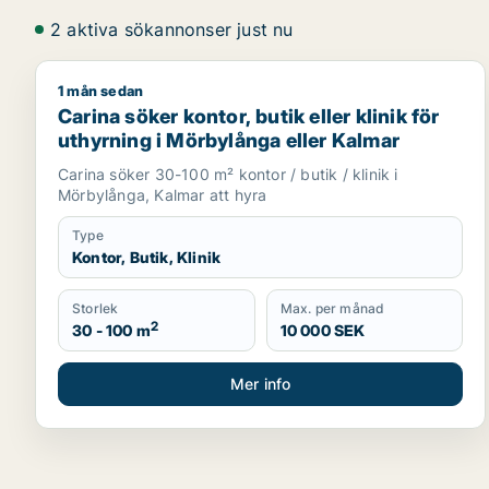
2 aktiva sökannonser just nu
1 mån sedan
Carina söker kontor, butik eller klinik för uthyrnin
Carina söker kontor, butik eller klinik för
uthyrning i Mörbylånga eller Kalmar
Carina söker 30-100 m² kontor / butik / klinik i
Mörbylånga, Kalmar att hyra
Type
Kontor, Butik, Klinik
Storlek
Max. per månad
2
30 - 100 m
10 000 SEK
Mer info