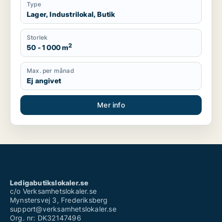
Type
Lager, Industrilokal, Butik
Storlek
2
50 - 1 000 m
Max. per månad
Ej angivet
Mer info
Ledigabutikslokaler.se
c/o Verksamhetslokaler.se
Mynstersvej 3, Frederiksberg
support@verksamhetslokaler.se
Org. nr: DK32147496