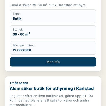
Camilla söker 39-60 m² butik i Karlstad att hyra
Type
Butik
Storlek
2
39 - 60 m
Max. per månad
12 000 SEK
Mer info
1 mån sedan
Alem söker butik för uthyrning i Karlstad
Alem söker butik för uthyrning i Karlstad
Jag letar efter en liten butikslokal, gärna upp till 100
kvm, där jag planerar att sälja torrvaror och andra
matprodukter....