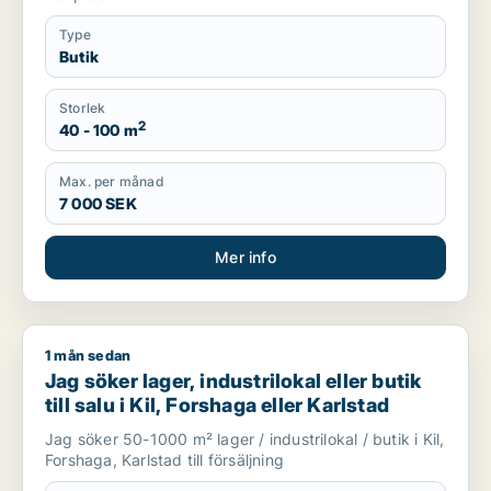
Type
Butik
Storlek
2
40 - 100 m
Max. per månad
7 000 SEK
Mer info
1 mån sedan
Jag söker lager, industrilokal eller butik till salu i Kil, Forshag
Jag söker lager, industrilokal eller butik
till salu i Kil, Forshaga eller Karlstad
Jag söker 50-1000 m² lager / industrilokal / butik i Kil,
Forshaga, Karlstad till försäljning