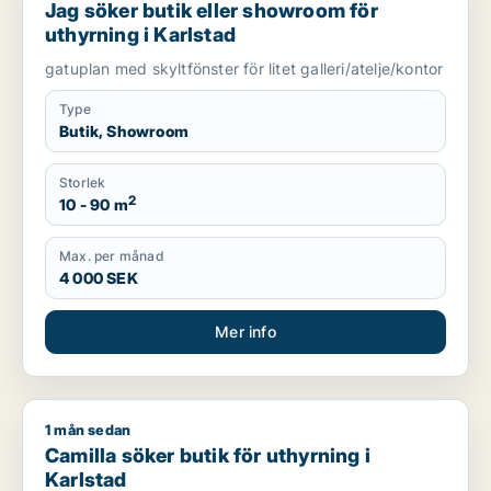
Jag söker butik eller showroom för
uthyrning i Karlstad
gatuplan med skyltfönster för litet galleri/atelje/kontor
Type
Butik, Showroom
Storlek
2
10 - 90 m
Max. per månad
4 000 SEK
Mer info
1 mån sedan
Camilla söker butik för uthyrning i Karlstad
Camilla söker butik för uthyrning i
Karlstad