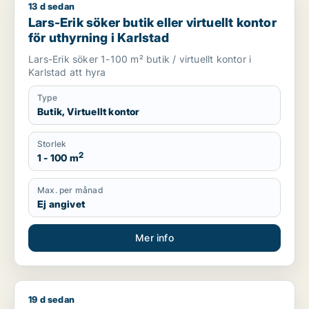
13 d sedan
Lars-Erik söker butik eller virtuellt kontor för uthyrning i Karl
Lars-Erik söker butik eller virtuellt kontor
för uthyrning i Karlstad
Lars-Erik söker 1-100 m² butik / virtuellt kontor i
Karlstad att hyra
Type
Butik, Virtuellt kontor
Storlek
2
1 - 100 m
Max. per månad
Ej angivet
Mer info
19 d sedan
Jag söker butik eller showroom för uthyrning i Karlstad