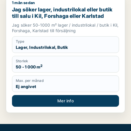
1 mån sedan
Jag söker lager, industrilokal eller butik till salu i Kil, Forshag
Jag söker lager, industrilokal eller butik
till salu i Kil, Forshaga eller Karlstad
Jag söker 50-1000 m² lager / industrilokal / butik i Kil,
Forshaga, Karlstad till försäljning
Type
Lager, Industrilokal, Butik
Storlek
2
50 - 1 000 m
Max. per månad
Ej angivet
Mer info