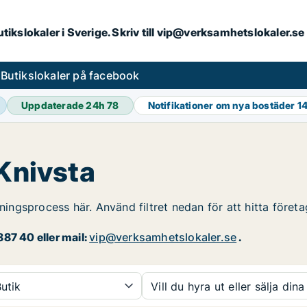
butikslokaler i Sverige. Skriv till vip@verksamhetslokaler.s
s
Butikslokaler på facebook
Uppdaterade 24h
78
Notifikationer om nya bostäder
1
 Knivsta
rningsprocess här. Använd filtret nedan för att hitta företa
87 40 eller mail:
vip@verksamhetslokaler.se
.
utik
Vill du hyra ut eller sälja dina