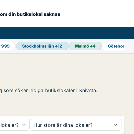
e om din butikslokal saknas
4 999
Stockholms län
+
12
Malmö
+
4
Göteborg
+
1
g som söker lediga butikslokaler i Knivsta.
 lokaler?
Hur stora är dina lokaler?