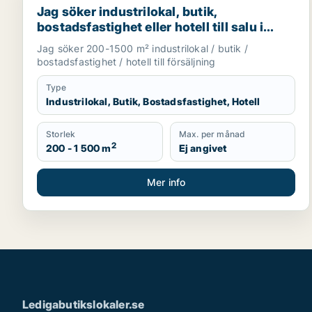
Jag söker industrilokal, butik,
bostadsfastighet eller hotell till salu i
Norrtälje, Håbo eller Knivsta m.fl.
Jag söker 200-1500 m² industrilokal / butik /
bostadsfastighet / hotell till försäljning
Type
Industrilokal, Butik, Bostadsfastighet, Hotell
Storlek
Max. per månad
2
200 - 1 500 m
Ej angivet
Mer info
Ledigabutikslokaler.se