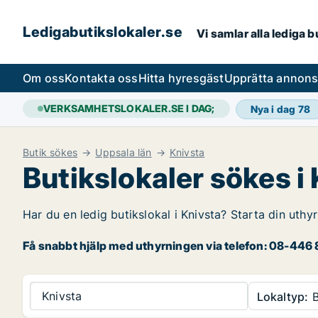
Ledigabutikslokaler.se
Vi samlar alla lediga 
Om oss
Kontakta oss
Hitta hyresgäst
Upprätta annon
VERKSAMHETSLOKALER.SE I DAG;
Nya i dag
78
Butik sökes
Uppsala län
Knivsta
Butikslokaler sökes i
Har du en ledig butikslokal i Knivsta? Starta din uthy
Få snabbt hjälp med uthyrningen via telefon: 08-446 8
Knivsta
Lokaltyp:
B