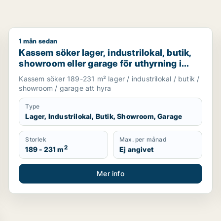
1 mån sedan
pplands Väsby, Vallentuna eller Upplands-Bro m.fl.
Kassem söker lager, industrilokal, butik, showroom e
Kassem söker lager, industrilokal, butik,
showroom eller garage för uthyrning i
Upplands Väsby, Vallentuna eller
Kassem söker 189-231 m² lager / industrilokal / butik /
Upplands-Bro m.fl.
showroom / garage att hyra
Type
Lager, Industrilokal, Butik, Showroom, Garage
Storlek
Max. per månad
2
189 - 231 m
Ej angivet
Mer info
 hotell till salu i Norrtälje, Håbo eller Knivsta m.fl.