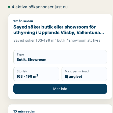
4 aktiva sökannonser just nu
1 mån sedan
Sayed söker butik eller showroom för uthyrning i U
Sayed söker butik eller showroom för
uthyrning i Upplands Väsby, Vallentuna
eller Upplands-Bro m.fl.
Sayed söker 163-199 m² butik / showroom att hyra
Type
Butik, Showroom
Storlek
Max. per månad
2
163 - 199 m
Ej angivet
Mer info
10 mån sedan
Jag söker industrilokal, butik, bostadsfastighet eller