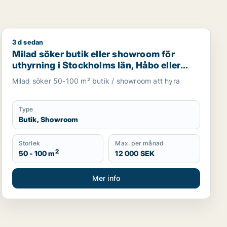
3 d sedan
ller garage för uthyrning i Upplands Väsby, Vallentuna ell
Milad söker butik eller showroom för uthyrning i Stock
Milad söker butik eller showroom för
uthyrning i Stockholms län, Håbo eller
Knivsta
Milad söker 50-100 m² butik / showroom att hyra
Type
Butik, Showroom
Storlek
Max. per månad
2
50 - 100 m
12 000 SEK
Mer info