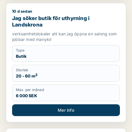
10 d sedan
Jag söker butik för uthyrning i Landskrona
Jag söker butik för uthyrning i
Landskrona
verksamhetslokaler att kan jag öppna en salong som
jobbar med manykir
Type
Butik
Storlek
2
20 - 60 m
Max. per månad
6 000 SEK
Mer info