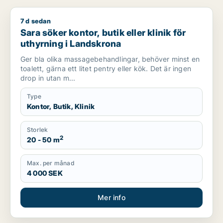
7 d sedan
Sara söker kontor, butik eller klinik för uthyrning i Landskron
Sara söker kontor, butik eller klinik för
uthyrning i Landskrona
Ger bla olika massagebehandlingar, behöver minst en
toalett, gärna ett litet pentry eller kök. Det är ingen
drop in utan m...
Type
Kontor, Butik, Klinik
Storlek
2
20 - 50 m
Max. per månad
4 000 SEK
Mer info