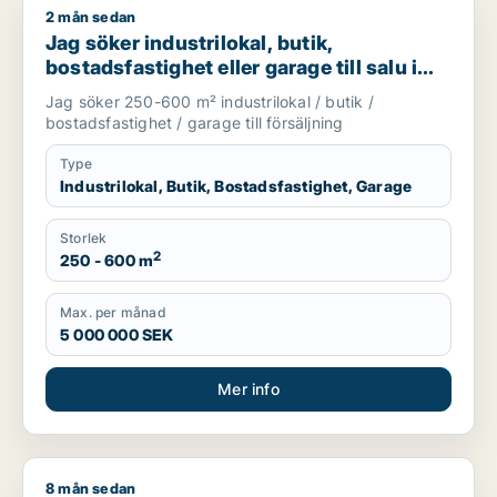
2 mån sedan
Jag söker industrilokal, butik, bostadsfastighet eller garage t
Jag söker industrilokal, butik,
bostadsfastighet eller garage till salu i
Skåne
Jag söker 250-600 m² industrilokal / butik /
bostadsfastighet / garage till försäljning
Type
Industrilokal, Butik, Bostadsfastighet, Garage
Storlek
2
250 - 600 m
Max. per månad
5 000 000 SEK
Mer info
8 mån sedan
Amer söker kontor, lager, industrilokal, butik, klinik, restaura