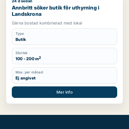
24 d sedan
Annbritt söker butik för uthyrning i Landskrona
Annbritt söker butik för uthyrning i
Landskrona
Gärna bostad kombinerad med lokal
Type
Butik
Storlek
2
100 - 200 m
Max. per månad
Ej angivet
Mer info