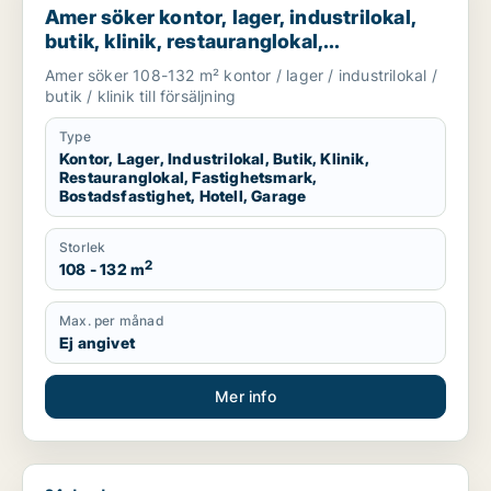
Amer söker kontor, lager, industrilokal,
butik, klinik, restauranglokal,
fastighetsmark, bostadsfastighet, hotell
Amer söker 108-132 m² kontor / lager / industrilokal /
eller garage till salu i Svalöv, Bjuv eller
butik / klinik till försäljning
Åstorp m.fl.
Type
Kontor, Lager, Industrilokal, Butik, Klinik,
Restauranglokal, Fastighetsmark,
Bostadsfastighet, Hotell, Garage
Storlek
2
108 - 132 m
Max. per månad
Ej angivet
Mer info